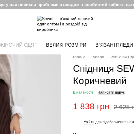
кщо у вас виникли проблеми з входом в особистий кабінет, нати
ЖІНОЧИЙ ОДЯГ
ВЕЛИКІ РОЗМІРИ
В`ЯЗАНІ ПЛЕДИ
Головна
Каталог
ЖІНОЧИЙ ОД
Спідниця SE
Коричневий
В наявності
Написати відгук
1 838 грн
2 625 
Увійти
для відображення нак
%