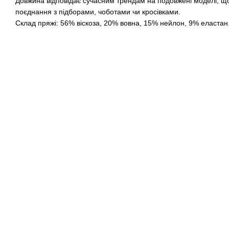
Довжина відповідає сучасним трендам на подовжені моделі, що
поєднання з підборами, чоботами чи кросівками.
Склад пряжі: 56% віскоза, 20% вовна, 15% нейлон, 9% еластан