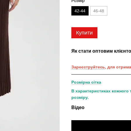
Розмір
42-44
46-48
Купити
Як стати оптовим клієнт
Зареєструйтесь
, для отрим
Розмірна сітка
В характеристиках кожного 
розміру.
Відео