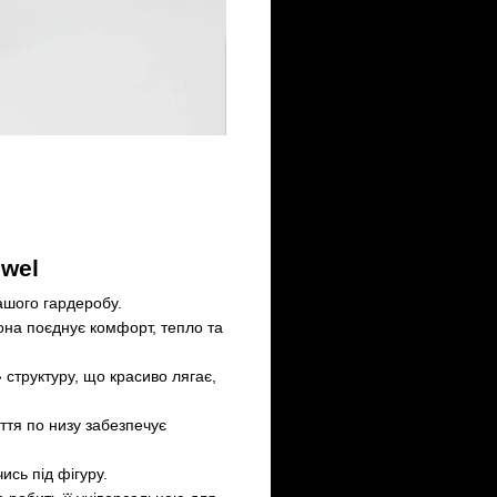
ewel
ашого гардеробу.
вона поєднує комфорт, тепло та
 структуру, що красиво лягає,
иття по низу забезпечує
ись під фігуру.