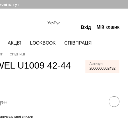
сніть тут
Укр
Рус
Мій кошик
Вхід
АКЦІЯ
LOOKBOOK
СПІВПРАЦЯ
ЯГ
СПІДНИЦІ
WEL U1009 42-44
Артикул
2000000302492
грн
опичувальної знижки