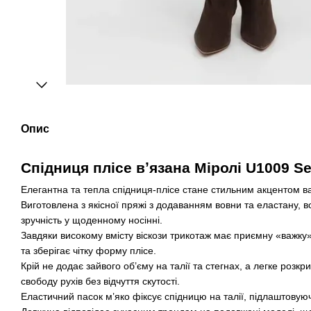
Опис
Спідниця плісе вʼязана Міролі U1009 S
Елегантна та тепла спідниця-плісе стане стильним акцентом в
Виготовлена з якісної пряжі з додаванням вовни та еластану, 
зручність у щоденному носінні.
Завдяки високому вмісту віскози трикотаж має приємну «важку»
та зберігає чітку форму плісе.
Крій не додає зайвого об’єму на талії та стегнах, а легке розкр
свободу рухів без відчуття скутості.
Еластичний пасок м’яко фіксує спідницю на талії, підлаштовуюч