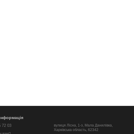
 інформація
5 72 03
вулиця Лісна, 1-з, Мала Данилівка,
Харківська область, 62342
и вам?