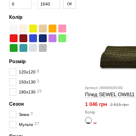
Від Ціна, грн
До Ціна, грн
ОК
Колір
Розмір
8
120x120
3
150x130
Артикул: 2000000281582
19
180х130
Плед SEWEL OW811 1
Сезон
1 046 грн
2 615 грн
Колір
3
Зима
27
Мульти