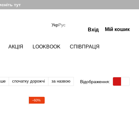
сніть тут
Укр
Рус
Мій кошик
Вхід
АКЦІЯ
LOOKBOOK
СПІВПРАЦЯ
вше
спочатку дорожчі
за назвою
Відображення:
−60%