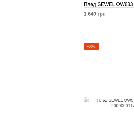
Плед SEWEL OW883 
1 640 грн
−60%