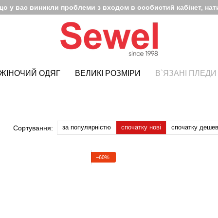
кщо у вас виникли проблеми з входом в особистий кабінет, нати
ЖІНОЧИЙ ОДЯГ
ВЕЛИКІ РОЗМІРИ
В`ЯЗАНІ ПЛЕДИ
за популярністю
спочатку нові
спочатку деше
Сортування:
−60%