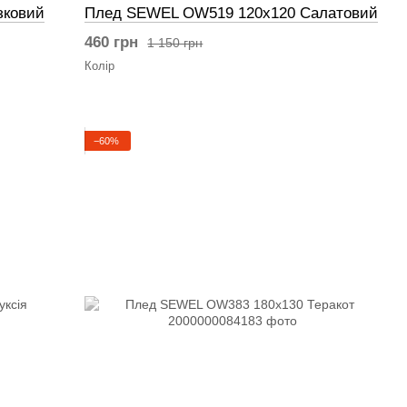
зковий
Плед SEWEL OW519 120x120 Салатовий
460 грн
1 150 грн
Колір
−60%