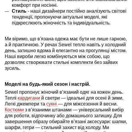
комфорт при носінні.
Стиль
- наші дизайнери постійно аналізують світові
тенденції, пропонуючи актуальні моделі, які
підкреслюють жіночність та індивідуальність
.
Ми віримо, що в'язана одежа має бути не лише гарною,
а й практичною. У речах Sewel тепло навіть у холодний
день, затишно вдома й елегантно на прогулянці містом.
Наші вироби легко комбінуються між собою, що
дозволяє створювати стильні комплекти без зайвих
зусиль.
Моделі на будь-який сезон і настрій
.
Sewel пропонує жіночий в’язаний одяг на кожен день.
Теплі
кардигани
й светри — ідеальні для осені й зими.
Легкі джемпери та
сукні
— для міжсезоння й весни.
Костюми
з в’язаними штанами — універсальний вибір
для роботи, відпочинку або домашнього затишку. Для
завершення образу обирайте в’язані аксесуари: шапки,
шарфи, гетри — стильний захист від холоду.
Ми