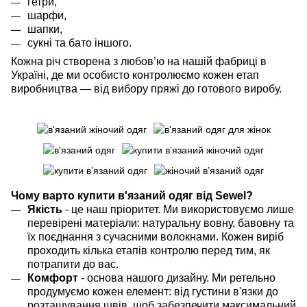
гетри,
шарфи,
шапки,
сукні
та бато іншого.
Кожна річ створена з любов’ю на нашій фабриці в
Україні, де ми особисто контролюємо кожен етап
виробництва — від вибору пряжі до готового виробу.
Чому варто купити в'язаний одяг від Sewel?
Якість
- це наш пріоритет. Ми використовуємо лише
перевірені матеріали: натуральну вовну, бавовну та
їх поєднання з сучасними волокнами. Кожен виріб
проходить кілька етапів контролю перед тим, як
потрапити до вас.
Комфорт
- основа нашого дизайну. Ми ретельно
продумуємо кожен елемент: від густини в'язки до
розташування швів, щоб забезпечити максимальний