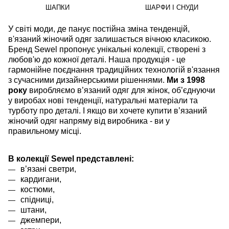
ШАПКИ
ШАРФИ І СНУДИ
У світі моди, де панує постійна зміна тенденцій,
в'язаний жіночий одяг залишається вічною класикою.
Бренд Sewel пропонує унікальні колекції, створені з
любов'ю до кожної деталі. Наша продукція - це
гармонійне поєднання традиційних технологій в'язання
з сучасними дизайнерськими рішеннями.
Ми з 1998
року
виробляємо в’язаний одяг для жінок, об’єднуючи
у виробах нові тенденції, натуральні матеріали та
турботу про деталі. І якщо ви хочете купити в’язаний
жіночий одяг напряму від виробника - ви у
правильному місці.
В колекції Sewel представлені:
в’язані светри,
кардигани,
костюми,
спідниці,
штани,
джемпери,