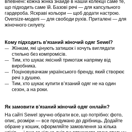
впевнені: кожна жінка знайде в нашій колекції саме те,
що підходить саме їй. Базові речі — для капсульного
гардероба. Яскраві кольори — щоб додати настрою.
Oversize-моделі — для свободи рухів. Приталені — для
жіночного силуету.
Кому підходить в'язаний жіночий одяг Sewel?
Жінкам, які цінують затишок і хочуть виглядати
стильно без компромісів.
Тим, хто шукає якісний трикотаж напряму від
виробника.
Поціновувачкам українського бренду, який створює
речі з душею.
Тим, хто шукає купити в’язаний одяг не на один
сезон, а на роки.
Як замовити в’язаний жіночий одяг онлайн?
На сайті Sewel зручно обрати все, що потрібно: фото,
опис, розміри — все продумано до дрібниць. Додайте
обране у кошик, оформляйте замовлення за кілька