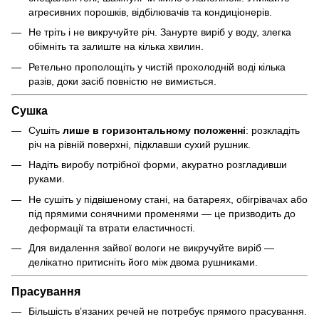
агресивних порошків, відбілювачів та кондиціонерів.
Не тріть і не викручуйте річ. Занурте виріб у воду, злегка
обімніть та залиште на кілька хвилин.
Ретельно прополощіть у чистій прохолодній воді кілька
разів, доки засіб повністю не вимиється.
Сушка
Сушіть
лише в горизонтальному положенні
: розкладіть
річ на рівній поверхні, підклавши сухий рушник.
Надіть виробу потрібної форми, акуратно розгладивши
руками.
Не сушіть у підвішеному стані, на батареях, обігрівачах або
під прямими сонячними променями — це призводить до
деформації та втрати еластичності.
Для видалення зайвої вологи не викручуйте виріб —
делікатно притисніть його між двома рушниками.
Прасування
Більшість в’язаних речей не потребує прямого прасування.