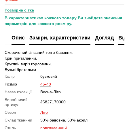
Розмірна сітка
В характеристиках кожного товару Ви знайдете значення
параметрів для кожного розміру.
Опис
Заміри, характеристики
Догляд
Від
Скорочений в'язаний топ з бавовни.
Крій приталений.
Круглий виріз горловини.
Вузькі бретельки.
Колір
бузковий
Розмір
46-48
Назва колекції
Весна-Літо
Виробничий
JS827170000
артикул
Сезон
Літо
Склад тканини
50% бавовна, 50% акрил
Стиль
повсякденний