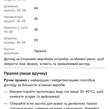
Довжина
44
виробу, 46-48
Напівобхват
30
грудей, 46-48
Ширина у талії,
30
46-48
Ширина
20
рукава, 46-48
Країна
Україна
виробник
Догляд за в'язаними виробами потребує особливої уваги, щоб
зберегти їхню форму, м'якість та привабливий вигляд.
Прання (лише вручну)
Ручне прання
є найкращим і найделікатнішим способом
догляду за більшістю в'язаних виробів.
Використовуйте прохолодну воду (не вище 30–40°C), щоб
уникнути усадки та деформації.
Обирайте м’які засоби для вовни та делікатних тканин:
спеціальні гелі, шампуні чи мило з ланоліном. Уникайте