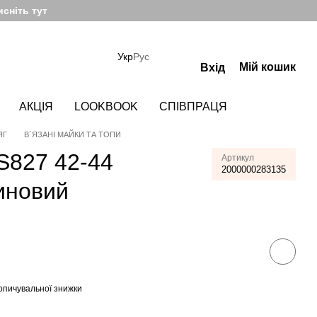
сніть тут
Укр
Рус
Мій кошик
Вхід
АКЦІЯ
LOOKBOOK
СПІВПРАЦЯ
ЯГ
В`ЯЗАНІ МАЙКИ ТА ТОПИ
S827 42-44
Артикул
2000000283135
иновий
опичувальної знижки