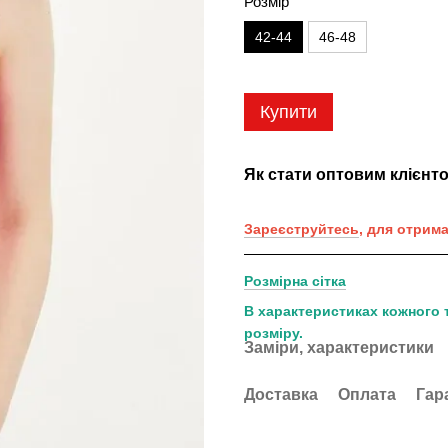
Розмір
42-44
46-48
Купити
Як стати оптовим клієнт
Зареєструйтесь
, для отрим
Розмірна сітка
В характеристиках кожного 
розміру.
Заміри, характеристики
Доставка
Оплата
Гар