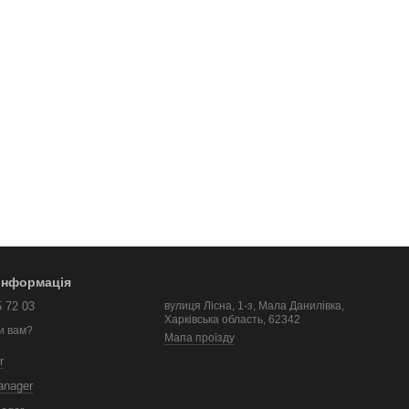
 інформація
5 72 03
вулиця Лісна, 1-з, Мала Данилівка,
Харківська область, 62342
и вам?
Мапа проїзду
r
anager