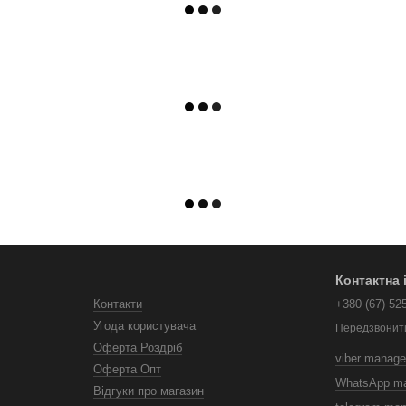
Контактна
Контакти
+380 (67) 52
Угода користувача
Передзвонит
Оферта Роздріб
viber manage
Оферта Опт
WhatsApp m
Відгуки про магазин