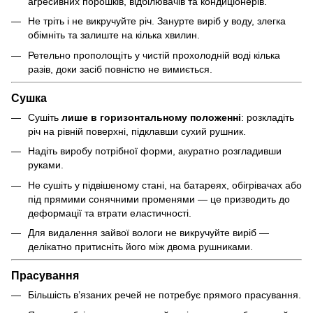
агресивних порошків, відбілювачів та кондиціонерів.
Не тріть і не викручуйте річ. Занурте виріб у воду, злегка
обімніть та залиште на кілька хвилин.
Ретельно прополощіть у чистій прохолодній воді кілька
разів, доки засіб повністю не вимиється.
Сушка
Сушіть
лише в горизонтальному положенні
: розкладіть
річ на рівній поверхні, підклавши сухий рушник.
Надіть виробу потрібної форми, акуратно розгладивши
руками.
Не сушіть у підвішеному стані, на батареях, обігрівачах або
під прямими сонячними променями — це призводить до
деформації та втрати еластичності.
Для видалення зайвої вологи не викручуйте виріб —
делікатно притисніть його між двома рушниками.
Прасування
Більшість в’язаних речей не потребує прямого прасування.