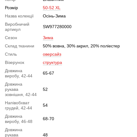
Розмір
50-52 XL
Назва колекції
Осінь-Зима
Виробничий
SW977280000
артикул
Сезон
Зима
Склад тканини
50% вовна, 30% акрил, 20% поліестер
Стиль
оверсайз
Візерунок
структура
Довжина
65-67
виробу, 42-44
Довжина
рукава
52
зовнішня, 42-44
Напівобхват
54
грудей, 42-44
Довжина
68-70
виробу, 46-48
Довжина
рукава
48