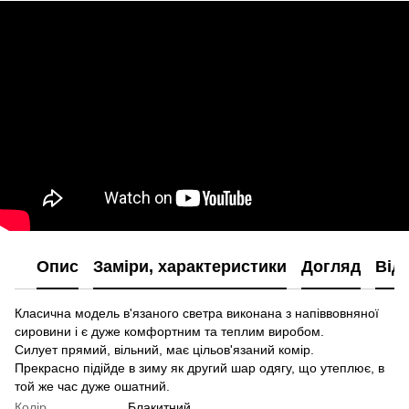
Опис
Заміри, характеристики
Догляд
Від
Класична модель в'язаного светра виконана з напіввовняної
сировини і є дуже комфортним та теплим виробом.
Силует прямий, вільний, має цільов'язаний комір.
Прекрасно підійде в зиму як другий шар одягу, що утеплює, в
той же час дуже ошатний.
Колір
Блакитний