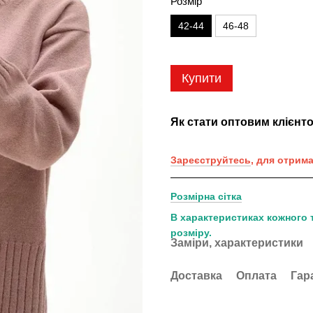
Розмір
42-44
46-48
Купити
Як стати оптовим клієнт
Зареєструйтесь
, для отрим
Розмірна сітка
В характеристиках кожного 
розміру.
Заміри, характеристики
Доставка
Оплата
Гар