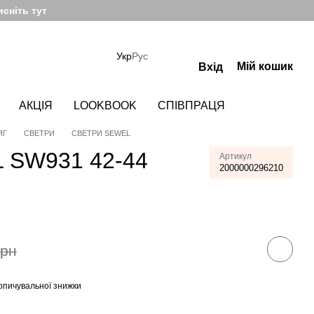
сніть тут
Укр
Рус
Мій кошик
Вхід
АКЦІЯ
LOOKBOOK
СПІВПРАЦЯ
ЯГ
СВЕТРИ
СВЕТРИ SEWEL
 SW931 42-44
Артикул
2000000296210
грн
опичувальної знижки