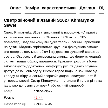
Опис
Заміри, характеристики
Догляд
Від
Светр жіночий в’язаний S1027 Khmarynka
Sewel
Светр Khmarynka S1027 виконаний із високоякісної пряжі з
великим вмістом вовни (50% вовна, 30% акрил, 20%
поліестер), завдяки чому він дуже теплий, легкий і приємний
на дотик. Модель вирізняється крупною фактурною в’язкою,
яка створює стильний об’єм і підкреслює сучасний характер
светра. Окрасою є й декорована спинка, що формує модний
силует і надає образу виразності. Практичні розрізи з боків
забезпечують додатковий комфорт у русі та дають зручний
доступ до кишень одягу. Високе горло надійно захищає від
холоду та вітру, а легкий оверсайз додає невимушеності й
універсальності. Светр Khmarynka — стильна й тепла річ, яка
ідеально доповнить зимовий або осінній гардероб.
Колір
світло-сірий
Розмір
42-44
Назва колекції
Осінь-Зима