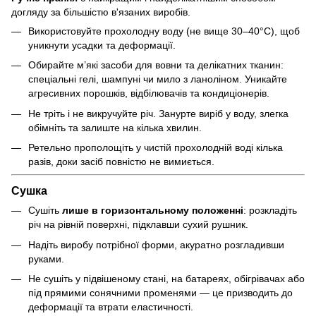
догляду за більшістю в'язаних виробів.
Використовуйте прохолодну воду (не вище 30–40°C), щоб
уникнути усадки та деформації.
Обирайте м’які засоби для вовни та делікатних тканин:
спеціальні гелі, шампуні чи мило з ланоліном. Уникайте
агресивних порошків, відбілювачів та кондиціонерів.
Не тріть і не викручуйте річ. Занурте виріб у воду, злегка
обімніть та залиште на кілька хвилин.
Ретельно прополощіть у чистій прохолодній воді кілька
разів, доки засіб повністю не вимиється.
Сушка
Сушіть
лише в горизонтальному положенні
: розкладіть
річ на рівній поверхні, підклавши сухий рушник.
Надіть виробу потрібної форми, акуратно розгладивши
руками.
Не сушіть у підвішеному стані, на батареях, обігрівачах або
під прямими сонячними променями — це призводить до
деформації та втрати еластичності.