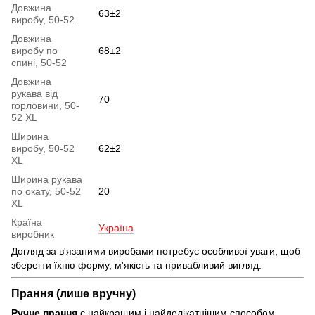
Довжина
63±2
виробу, 50-52
Довжина
виробу по
68±2
спині, 50-52
Довжина
рукава від
70
горловини, 50-
52 XL
Ширина
виробу, 50-52
62±2
XL
Ширина рукава
по окату, 50-52
20
XL
Країна
Україна
виробник
Догляд за в'язаними виробами потребує особливої уваги, щоб
зберегти їхню форму, м'якість та привабливий вигляд.
Прання (лише вручну)
Ручне прання
є найкращим і найделікатнішим способом