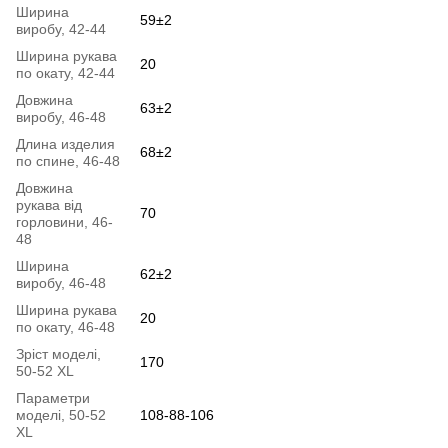
Ширина
59±2
виробу, 42-44
Ширина рукава
20
по окату, 42-44
Довжина
63±2
виробу, 46-48
Длина изделия
68±2
по спине, 46-48
Довжина
рукава від
70
горловини, 46-
48
Ширина
62±2
виробу, 46-48
Ширина рукава
20
по окату, 46-48
Зріст моделі,
170
50-52 XL
Параметри
моделі, 50-52
108-88-106
XL