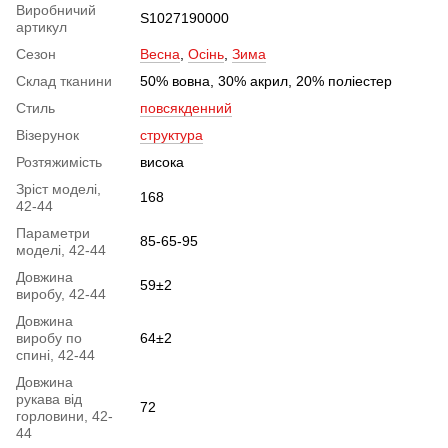
Виробничий
S1027190000
артикул
Сезон
Весна
,
Осінь
,
Зима
Склад тканини
50% вовна, 30% акрил, 20% поліестер
Стиль
повсякденний
Візерунок
структура
Розтяжимість
висока
Зріст моделі,
168
42-44
Параметри
85-65-95
моделі, 42-44
Довжина
59±2
виробу, 42-44
Довжина
виробу по
64±2
спині, 42-44
Довжина
рукава від
72
горловини, 42-
44