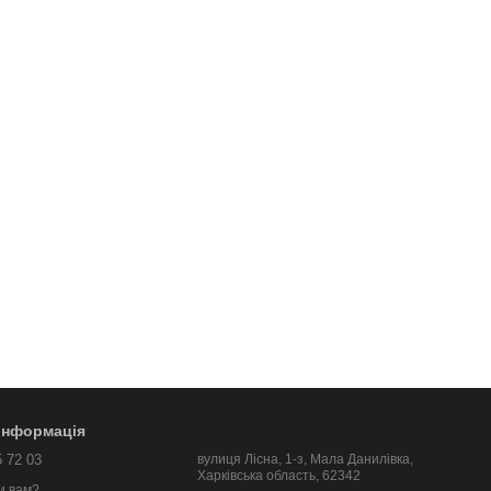
 інформація
5 72 03
вулиця Лісна, 1-з, Мала Данилівка,
Харківська область, 62342
и вам?