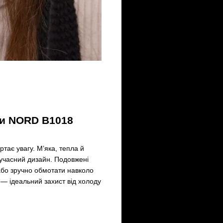
ми NORD B1018
тає увагу. М’яка, тепла й
сучасний дизайн. Подовжені
або зручно обмотати навколо
 — ідеальний захист від холоду