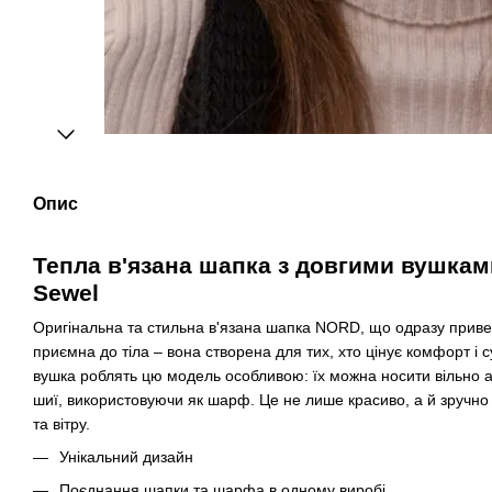
Опис
Тепла в'язана шапка з довгими вушка
Sewel
Оригінальна та стильна в'язана шапка NORD, що одразу привер
приємна до тіла – вона створена для тих, хто цінує комфорт і 
вушка роблять цю модель особливою: їх можна носити вільно 
шиї, використовуючи як шарф. Це не лише красиво, а й зручно
та вітру.
Унікальний дизайн
Поєднання шапки та шарфа в одному виробі.