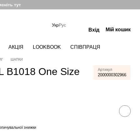
сніть тут
Укр
Рус
Мій кошик
Вхід
АКЦІЯ
LOOKBOOK
СПІВПРАЦЯ
ЯГ
ШАПКИ
 B1018 One Size
Артикул
2000000302966
опичувальної знижки