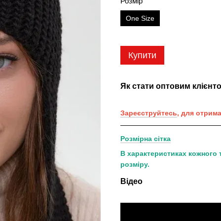
Розмір
One Size
Купити
Як стати оптовим клієнт
Зареєструйтесь
, для отрим
Розмірна сітка
В характеристиках кожного 
розміру.
Відео