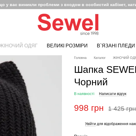
кщо у вас виникли проблеми з входом в особистий кабінет, нати
ЖІНОЧИЙ ОДЯГ
ВЕЛИКІ РОЗМІРИ
В`ЯЗАНІ ПЛЕДИ
Головна
Каталог
ЖІНОЧИЙ ОД
Шапка SEWEL
Чорний
В наявності
Написати відгук
998 грн
1 425 грн
Увійти
для відображення нак
%