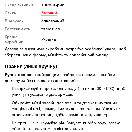
Склад тканини
100% акрил
Стиль
базовий
Візерунок
однотонний
Розтяжимість
тягнеться
Країна
Україна
виробник
Догляд за в'язаними виробами потребує особливої уваги, щоб
зберегти їхню форму, м'якість та привабливий вигляд.
Прання (лише вручну)
Ручне прання
є найкращим і найделікатнішим способом
догляду за більшістю в'язаних виробів.
Використовуйте прохолодну воду (не вище 30–40°C), щоб
уникнути усадки та деформації.
Обирайте м’які засоби для вовни та делікатних тканин:
спеціальні гелі, шампуні чи мило з ланоліном. Уникайте
агресивних порошків, відбілювачів та кондиціонерів.
Не тріть і не викручуйте річ. Занурте виріб у воду, злегка
обімніть та залиште на кілька хвилин.