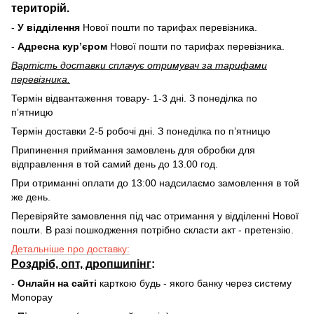
територій.
-
У відділення
Нової пошти по тарифах перевізника.
-
Адресна курʼєром
Нової пошти по тарифах перевізника.
Вартість доставки cплачує отримувач за тарифами
перевізника.
Термін відвантаження товару- 1-3 дні. З понеділка по
пʼятницю
Термін доставки 2-5 робочі дні. З понеділка по пʼятницю
Припинення приймання замовлень для обробки для
відправлення в той самий день до 13.00 год.
При отриманні оплати до 13:00 надсилаємо замовлення в той
же день.
Перевіряйте замовлення під час отримання у відділенні Нової
пошти. В разі пошкодження потрібно скласти акт - претензію.
Детальніше про доставку:
Роздріб, опт, дропшипінг
:
-
Онлайн на сайті
карткою будь - якого банку через систему
Monopay