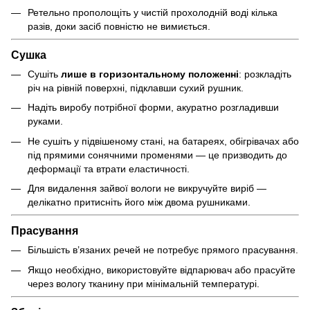
Ретельно прополощіть у чистій прохолодній воді кілька
разів, доки засіб повністю не вимиється.
Сушка
Сушіть
лише в горизонтальному положенні
: розкладіть
річ на рівній поверхні, підклавши сухий рушник.
Надіть виробу потрібної форми, акуратно розгладивши
руками.
Не сушіть у підвішеному стані, на батареях, обігрівачах або
під прямими сонячними променями — це призводить до
деформації та втрати еластичності.
Для видалення зайвої вологи не викручуйте виріб —
делікатно притисніть його між двома рушниками.
Прасування
Більшість в’язаних речей не потребує прямого прасування.
Якщо необхідно, використовуйте відпарювач або прасуйте
через вологу тканину при мінімальній температурі.