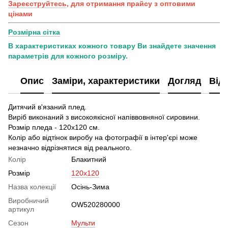
Зареєструйтесь
, для отримання прайсу з оптовими
цінами
Розмірна сітка
В характеристиках кожного товару Ви знайдете значення
параметрів для кожного розміру.
Опис
Заміри, характеристики
Догляд
Від
Дитячий в'язаний плед.
Виріб виконаний з високоякісної напіввовняної сировини.
Розмір пледа - 120х120 см.
Колір або відтінок виробу на фотографії в інтер'єрі може
незначно відрізнятися від реального.
Колір
Блакитний
Розмір
120x120
Назва колекції
Осінь-Зима
Виробничий
OW520280000
артикул
Сезон
Мульти