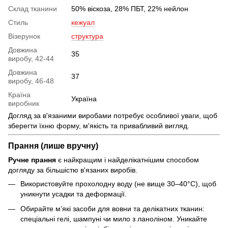
Склад тканини
50% віскоза, 28% ПБТ, 22% нейлон
Стиль
кежуал
Візерунок
структура
Довжина
35
виробу, 42-44
Довжина
37
виробу, 46-48
Країна
Україна
виробник
Догляд за в'язаними виробами потребує особливої уваги, щоб
зберегти їхню форму, м'якість та привабливий вигляд.
Прання (лише вручну)
Ручне прання
є найкращим і найделікатнішим способом
догляду за більшістю в'язаних виробів.
Використовуйте прохолодну воду (не вище 30–40°C), щоб
уникнути усадки та деформації.
Обирайте м’які засоби для вовни та делікатних тканин:
спеціальні гелі, шампуні чи мило з ланоліном. Уникайте