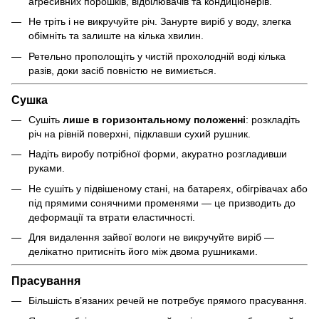
агресивних порошків, відбілювачів та кондиціонерів.
Не тріть і не викручуйте річ. Занурте виріб у воду, злегка
обімніть та залиште на кілька хвилин.
Ретельно прополощіть у чистій прохолодній воді кілька
разів, доки засіб повністю не вимиється.
Сушка
Сушіть
лише в горизонтальному положенні
: розкладіть
річ на рівній поверхні, підклавши сухий рушник.
Надіть виробу потрібної форми, акуратно розгладивши
руками.
Не сушіть у підвішеному стані, на батареях, обігрівачах або
під прямими сонячними променями — це призводить до
деформації та втрати еластичності.
Для видалення зайвої вологи не викручуйте виріб —
делікатно притисніть його між двома рушниками.
Прасування
Більшість в’язаних речей не потребує прямого прасування.