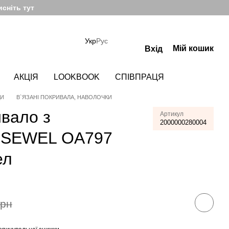
сніть тут
Укр
Рус
Мій кошик
Вхід
АКЦІЯ
LOOKBOOK
СПІВПРАЦЯ
ДИ
В`ЯЗАНІ ПОКРИВАЛА, НАВОЛОЧКИ
ивало з
Артикул
2000000280004
 SEWEL OA797
ел
грн