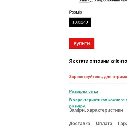
Увійти
для відображення нак
%
Розмір
180х240
Купити
Як стати оптовим клієнт
Зареєструйтесь
, для отрим
Розмірна сітка
В характеристиках кожного 
розміру.
Заміри, характеристики
Доставка
Оплата
Гар