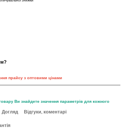
опичувальної знижки
ом?
ання прайсу з оптовими цінами
товару Ви знайдете значення параметрів для кожного
Догляд
Відгуки, коментарі
антія