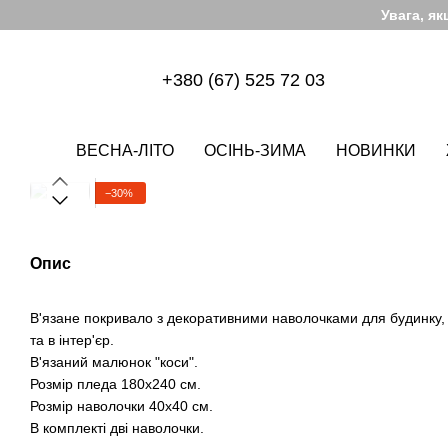
Перейти до основного контенту
Увага, я
+380 (67) 525 72 03
ВЕСНА-ЛІТО
ОСІНЬ-ЗИМА
НОВИНКИ
−30%
Опис
В'язане покривало з декоративними наволочками для будинку, н
та в інтер'єр.
В'язаний малюнок "коси".
Розмір пледа 180х240 см.
Розмір наволочки 40x40 см.
В комплекті дві наволочки.