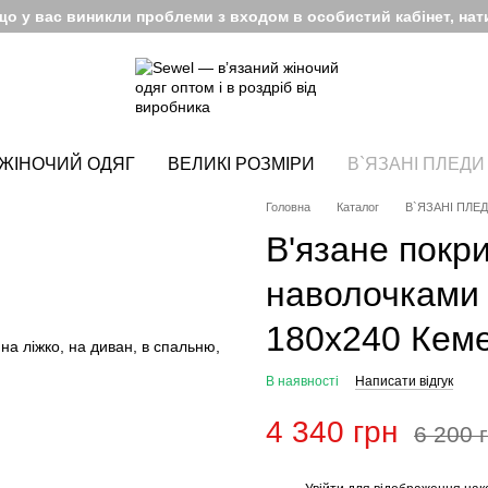
кщо у вас виникли проблеми з входом в особистий кабінет, нати
ЖІНОЧИЙ ОДЯГ
ВЕЛИКІ РОЗМІРИ
В`ЯЗАНІ ПЛЕДИ
Головна
Каталог
В`ЯЗАНІ ПЛЕ
В'язане покр
наволочками
180х240 Кем
а ліжко, на диван, в спальню,
В наявності
Написати відгук
4 340 грн
6 200 