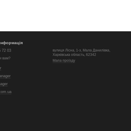
 інформація
5 72 03
вулиця Лісна, 1-з, Мала Данилівка,
Харківська область, 62342
и вам?
Мапа проїзду
r
anager
nager
com.ua