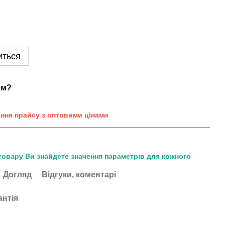
иться
ом?
ання прайсу з оптовими цінами
товару Ви знайдете значення параметрів для кожного
Догляд
Відгуки, коментарі
антія