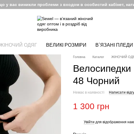
кщо у вас виникли проблеми з входом в особистий кабінет, нати
ЖІНОЧИЙ ОДЯГ
ВЕЛИКІ РОЗМІРИ
В`ЯЗАНІ ПЛЕДИ
Головна
Каталог
ЖІНОЧИЙ ОД
Велосипедки
48 Чорний
Немає в наявності
Написати відгу
1 300 грн
Увійти
для відображення нак
%