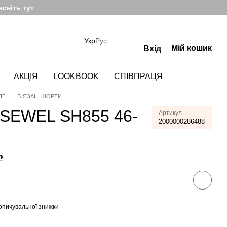
сніть тут
Укр
Рус
Мій кошик
Вхід
АКЦІЯ
LOOKBOOK
СПІВПРАЦЯ
ЯГ
В`ЯЗАНІ ШОРТИ
 SEWEL SH855 46-
Артикул
2000000286488
к
опичувальної знижки