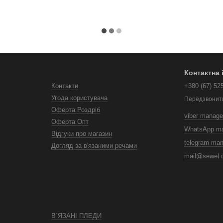
Контактна
Контакти
+380 (67) 52
Угода користувача
Передзвонит
Оферта Роздріб
viber manage
Оферта Опт
WhatsApp m
Відгуки про магазин
telegram ma
Догляд за в'язаними речами
mail@sewel.
В`ЯЗАНІ ПЛЕДИ