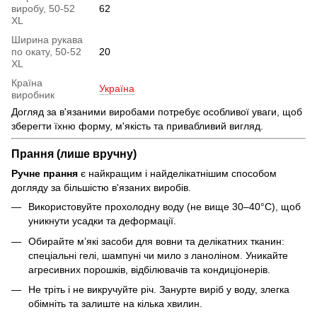
виробу, 50-52
62
XL
Ширина рукава
по окату, 50-52
20
XL
Країна
Україна
виробник
Догляд за в'язаними виробами потребує особливої уваги, щоб
зберегти їхню форму, м'якість та привабливий вигляд.
Прання (лише вручну)
Ручне прання
є найкращим і найделікатнішим способом
догляду за більшістю в'язаних виробів.
Використовуйте прохолодну воду (не вище 30–40°C), щоб
уникнути усадки та деформації.
Обирайте м’які засоби для вовни та делікатних тканин:
спеціальні гелі, шампуні чи мило з ланоліном. Уникайте
агресивних порошків, відбілювачів та кондиціонерів.
Не тріть і не викручуйте річ. Занурте виріб у воду, злегка
обімніть та залиште на кілька хвилин.