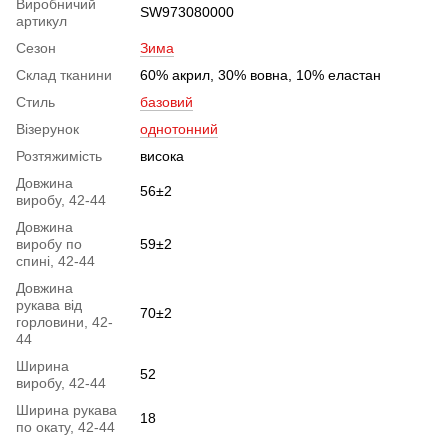
Виробничий
SW973080000
артикул
Сезон
Зима
Склад тканини
60% акрил, 30% вовна, 10% еластан
Стиль
базовий
Візерунок
однотонний
Розтяжимість
висока
Довжина
56±2
виробу, 42-44
Довжина
виробу по
59±2
спині, 42-44
Довжина
рукава від
70±2
горловини, 42-
44
Ширина
52
виробу, 42-44
Ширина рукава
18
по окату, 42-44