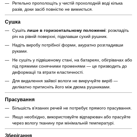
Ретельно прополощіть у чистій прохолодній воді кілька
разів, доки засіб повністю не вимиється.
Сушка
Сушіть
лише в горизонтальному положенні
: розкладіть
річ на рівній поверхні, підклавши сухий рушник.
Надіть виробу потрібної форми, акуратно розгладивши
руками.
Не сушіть у підвішеному стані, на батареях, обігрівачах або
під прямими сонячними променями — це призводить до
деформації та втрати еластичності.
Для видалення зайвої вологи не викручуйте виріб —
делікатно притисніть його між двома рушниками.
Прасування
Більшість в’язаних речей не потребує прямого прасування.
Якщо необхідно, використовуйте відпарювач або прасуйте
через вологу тканину при мінімальній температурі.
Зберігання