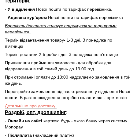
територій.
-
У відділення
Нової пошти по тарифах перевізника.
-
Адресна курʼєром
Нової пошти по тарифах перевізника.
Вартість доставки cплачує отримувач за тарифами
перевізника.
Термін відвантаження товару- 1-3 дні. З понеділка по
пʼятницю
Термін доставки 2-5 робочі дні. З понеділка по пʼятницю
Припинення приймання замовлень для обробки для
відправлення в той самий день до 13.00 год.
При отриманні оплати до 13:00 надсилаємо замовлення в той
же день.
Перевіряйте замовлення під час отримання у відділенні Нової
пошти. В разі пошкодження потрібно скласти акт - претензію.
Детальніше про доставку:
Роздріб, опт, дропшипінг
:
-
Онлайн на сайті
карткою будь - якого банку через систему
Monopay
-
Післяплата
(накладений платіж)