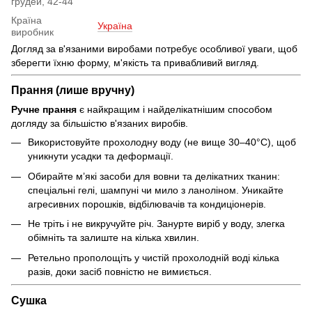
грудей, 42-44
Країна
Україна
виробник
Догляд за в'язаними виробами потребує особливої уваги, щоб
зберегти їхню форму, м'якість та привабливий вигляд.
Прання (лише вручну)
Ручне прання
є найкращим і найделікатнішим способом
догляду за більшістю в'язаних виробів.
Використовуйте прохолодну воду (не вище 30–40°C), щоб
уникнути усадки та деформації.
Обирайте м’які засоби для вовни та делікатних тканин:
спеціальні гелі, шампуні чи мило з ланоліном. Уникайте
агресивних порошків, відбілювачів та кондиціонерів.
Не тріть і не викручуйте річ. Занурте виріб у воду, злегка
обімніть та залиште на кілька хвилин.
Ретельно прополощіть у чистій прохолодній воді кілька
разів, доки засіб повністю не вимиється.
Сушка