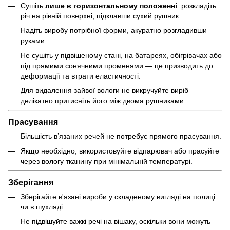
Сушіть
лише в горизонтальному положенні
: розкладіть
річ на рівній поверхні, підклавши сухий рушник.
Надіть виробу потрібної форми, акуратно розгладивши
руками.
Не сушіть у підвішеному стані, на батареях, обігрівачах або
під прямими сонячними променями — це призводить до
деформації та втрати еластичності.
Для видалення зайвої вологи не викручуйте виріб —
делікатно притисніть його між двома рушниками.
Прасування
Більшість в’язаних речей не потребує прямого прасування.
Якщо необхідно, використовуйте відпарювач або прасуйте
через вологу тканину при мінімальній температурі.
Зберігання
Зберігайте в'язані вироби у складеному вигляді на полиці
чи в шухляді.
Не підвішуйте важкі речі на вішаку, оскільки вони можуть