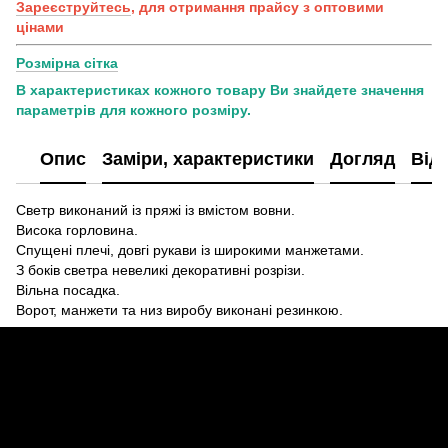
Зареєструйтесь
, для отримання прайсу з оптовими
цінами
Розмірна сітка
В характеристиках кожного товару Ви знайдете значення
параметрів для кожного розміру.
Опис
Заміри, характеристики
Догляд
Від
Светр виконаний із пряжі із вмістом вовни.
Висока горловина.
Спущені плечі, довгі рукави із широкими манжетами.
З боків светра невеликі декоративні розрізи.
Вільна посадка.
Ворот, манжети та низ виробу виконані резинкою.