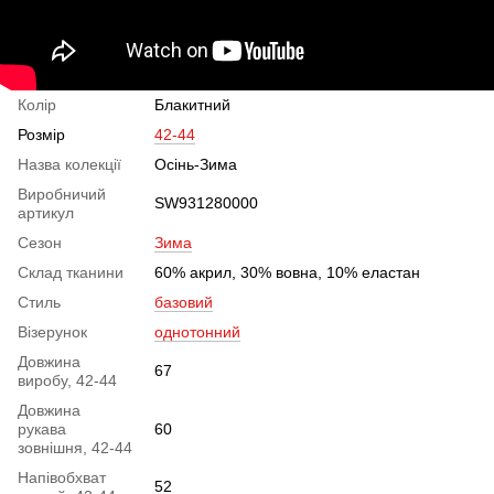
Колір
Блакитний
Розмір
42-44
Назва колекції
Осінь-Зима
Виробничий
SW931280000
артикул
Сезон
Зима
Склад тканини
60% акрил, 30% вовна, 10% еластан
Стиль
базовий
Візерунок
однотонний
Довжина
67
виробу, 42-44
Довжина
рукава
60
зовнішня, 42-44
Напівобхват
52