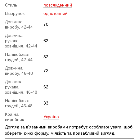
Стиль
повсякденний
Візерунок
однотонний
Довжина
70
виробу, 42-44
Довжина
рукава
62
зовнішня, 42-44
Напівобхват
32
грудей, 42-44
Довжина
72
виробу, 46-48
Довжина
рукава
62
зовнішня, 46-48
Напівобхват
33
грудей, 46-48
Країна
Україна
виробник
Догляд за в'язаними виробами потребує особливої уваги, щоб
зберегти їхню форму, м'якість та привабливий вигляд.