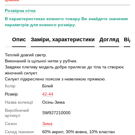
Розмірна сітка
В характеристиках кожного товару Ви знайдете значення
параметрів для кожного розміру.
Опис
Заміри, характеристики
Догляд
Від
Теплий довгий светр.
Виконаний із щільної нитки у рубчик.
Завдяки плетиву модель добре прилягає до тіла та створює
жіночний силует.
Силует підкреслено поясом з невеликою пряжкою.
Колір
Білий
Розмір
42-44
Назва колекції
Осінь-Зима
Виробничий
SW927210000
артикул
Сезон
Зима
Склад тканини
60% акрил, 30% вовна, 10% еластан