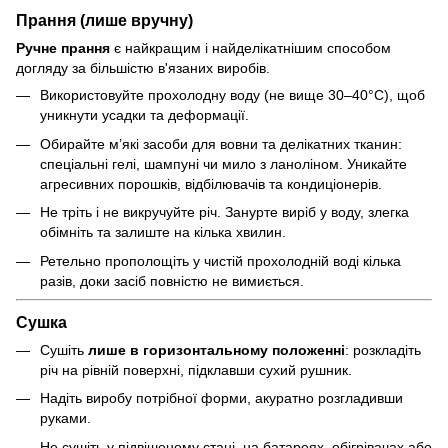
Прання (лише вручну)
Ручне прання
є найкращим і найделікатнішим способом
догляду за більшістю в'язаних виробів.
Використовуйте прохолодну воду (не вище 30–40°C), щоб
уникнути усадки та деформації.
Обирайте м’які засоби для вовни та делікатних тканин:
спеціальні гелі, шампуні чи мило з ланоліном. Уникайте
агресивних порошків, відбілювачів та кондиціонерів.
Не тріть і не викручуйте річ. Занурте виріб у воду, злегка
обімніть та залиште на кілька хвилин.
Ретельно прополощіть у чистій прохолодній воді кілька
разів, доки засіб повністю не вимиється.
Сушка
Сушіть
лише в горизонтальному положенні
: розкладіть
річ на рівній поверхні, підклавши сухий рушник.
Надіть виробу потрібної форми, акуратно розгладивши
руками.
Не сушіть у підвішеному стані, на батареях, обігрівачах або