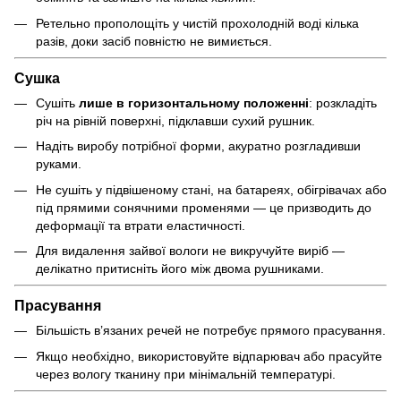
Ретельно прополощіть у чистій прохолодній воді кілька
разів, доки засіб повністю не вимиється.
Сушка
Сушіть
лише в горизонтальному положенні
: розкладіть
річ на рівній поверхні, підклавши сухий рушник.
Надіть виробу потрібної форми, акуратно розгладивши
руками.
Не сушіть у підвішеному стані, на батареях, обігрівачах або
під прямими сонячними променями — це призводить до
деформації та втрати еластичності.
Для видалення зайвої вологи не викручуйте виріб —
делікатно притисніть його між двома рушниками.
Прасування
Більшість в’язаних речей не потребує прямого прасування.
Якщо необхідно, використовуйте відпарювач або прасуйте
через вологу тканину при мінімальній температурі.