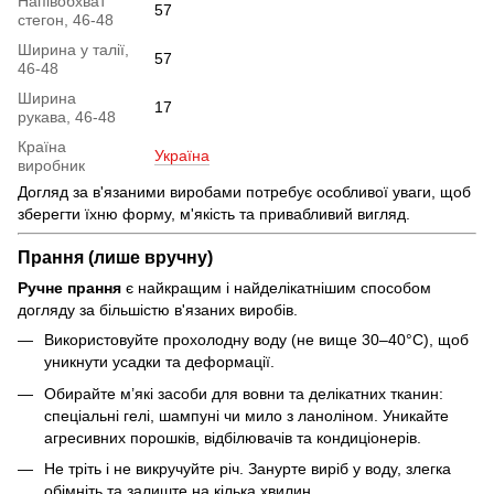
Напівобхват
57
стегон, 46-48
Ширина у талії,
57
46-48
Ширина
17
рукава, 46-48
Країна
Україна
виробник
Догляд за в'язаними виробами потребує особливої уваги, щоб
зберегти їхню форму, м'якість та привабливий вигляд.
Прання (лише вручну)
Ручне прання
є найкращим і найделікатнішим способом
догляду за більшістю в'язаних виробів.
Використовуйте прохолодну воду (не вище 30–40°C), щоб
уникнути усадки та деформації.
Обирайте м’які засоби для вовни та делікатних тканин:
спеціальні гелі, шампуні чи мило з ланоліном. Уникайте
агресивних порошків, відбілювачів та кондиціонерів.
Не тріть і не викручуйте річ. Занурте виріб у воду, злегка
обімніть та залиште на кілька хвилин.