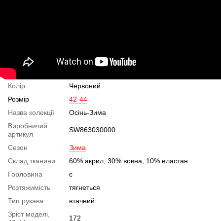
Колір
Червоний
Розмір
42-44
Назва колекції
Осінь-Зима
Виробничий
SW863030000
артикул
Сезон
Зима
Склад тканини
60% акрил, 30% вовна, 10% еластан
Горловина
є
Розтяжимість
тягнеться
Тип рукава
втачний
Зріст моделі,
172