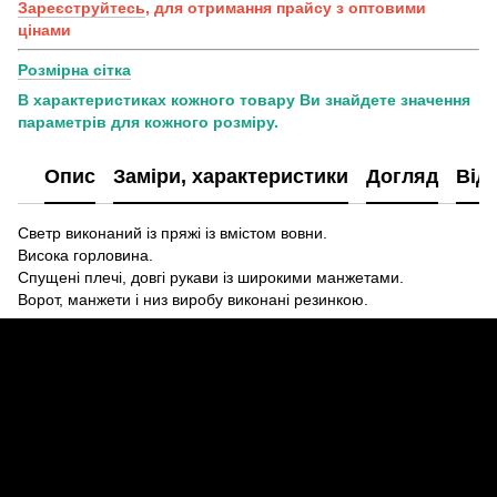
Зареєструйтесь
, для отримання прайсу з оптовими
цінами
Розмірна сітка
В характеристиках кожного товару Ви знайдете значення
параметрів для кожного розміру.
Опис
Заміри, характеристики
Догляд
Від
Светр виконаний із пряжі із вмістом вовни.
Висока горловина.
Спущені плечі, довгі рукави із широкими манжетами.
Ворот, манжети і низ виробу виконані резинкою.