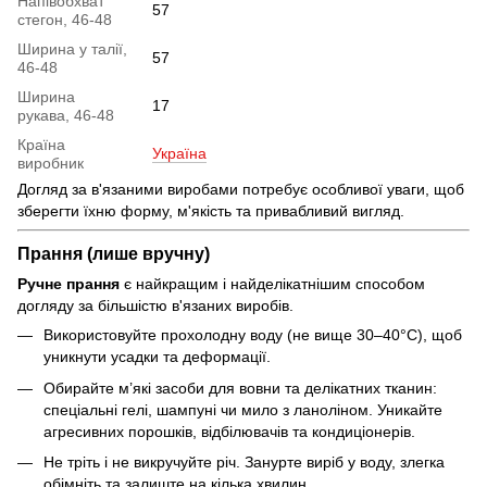
Напівобхват
57
стегон, 46-48
Ширина у талії,
57
46-48
Ширина
17
рукава, 46-48
Країна
Україна
виробник
Догляд за в'язаними виробами потребує особливої уваги, щоб
зберегти їхню форму, м'якість та привабливий вигляд.
Прання (лише вручну)
Ручне прання
є найкращим і найделікатнішим способом
догляду за більшістю в'язаних виробів.
Використовуйте прохолодну воду (не вище 30–40°C), щоб
уникнути усадки та деформації.
Обирайте м’які засоби для вовни та делікатних тканин:
спеціальні гелі, шампуні чи мило з ланоліном. Уникайте
агресивних порошків, відбілювачів та кондиціонерів.
Не тріть і не викручуйте річ. Занурте виріб у воду, злегка
обімніть та залиште на кілька хвилин.