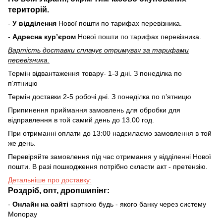
територій.
-
У відділення
Нової пошти по тарифах перевізника.
-
Адресна курʼєром
Нової пошти по тарифах перевізника.
Вартість доставки cплачує отримувач за тарифами
перевізника.
Термін відвантаження товару- 1-3 дні. З понеділка по
пʼятницю
Термін доставки 2-5 робочі дні. З понеділка по пʼятницю
Припинення приймання замовлень для обробки для
відправлення в той самий день до 13.00 год.
При отриманні оплати до 13:00 надсилаємо замовлення в той
же день.
Перевіряйте замовлення під час отримання у відділенні Нової
пошти. В разі пошкодження потрібно скласти акт - претензію.
Детальніше про доставку:
Роздріб, опт, дропшипінг
:
-
Онлайн на сайті
карткою будь - якого банку через систему
Monopay