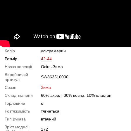
Колір
ультрамарин
Розмір
42-44
Назва колекції
Осінь-Зима
Виробничий
SW863510000
артикул
Сезон
Зима
Склад тканини
60% акрил, 30% вовна, 10% еластан
Горловина
є
Розтяжимість
тягнеться
Тип рукава
втачний
Зріст моделі,
172