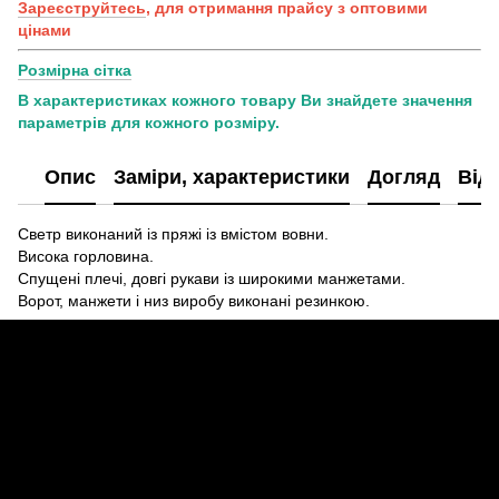
Зареєструйтесь
, для отримання прайсу з оптовими
цінами
Розмірна сітка
В характеристиках кожного товару Ви знайдете значення
параметрів для кожного розміру.
Опис
Заміри, характеристики
Догляд
Від
Светр виконаний із пряжі із вмістом вовни.
Висока горловина.
Спущені плечі, довгі рукави із широкими манжетами.
Ворот, манжети і низ виробу виконані резинкою.