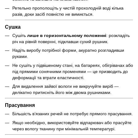
Ретельно прополощіть у чистій прохолодній воді кілька
разів, доки засіб повністю не вимиється.
Сушка
Сушіть
лише в горизонтальному положенні
: розкладіть
річ на рівній поверхні, підклавши сухий рушник.
Надіть виробу потрібної форми, акуратно розгладивши
руками.
Не сушіть у підвішеному стані, на батареях, обігрівачах або
під прямими сонячними променями — це призводить до
деформації та втрати еластичності.
Для видалення зайвої вологи не викручуйте виріб —
делікатно притисніть його між двома рушниками.
Прасування
Більшість в’язаних речей не потребує прямого прасування.
Якщо необхідно, використовуйте відпарювач або прасуйте
через вологу тканину при мінімальній температурі.