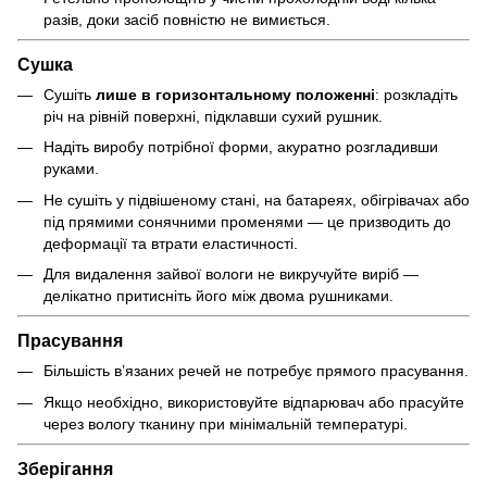
разів, доки засіб повністю не вимиється.
Сушка
Сушіть
лише в горизонтальному положенні
: розкладіть
річ на рівній поверхні, підклавши сухий рушник.
Надіть виробу потрібної форми, акуратно розгладивши
руками.
Не сушіть у підвішеному стані, на батареях, обігрівачах або
під прямими сонячними променями — це призводить до
деформації та втрати еластичності.
Для видалення зайвої вологи не викручуйте виріб —
делікатно притисніть його між двома рушниками.
Прасування
Більшість в’язаних речей не потребує прямого прасування.
Якщо необхідно, використовуйте відпарювач або прасуйте
через вологу тканину при мінімальній температурі.
Зберігання