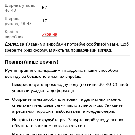
Ширина у талії,
57
46-48
Ширина
17
рукава, 46-48
Країна
Україна
виробник
Догляд за в'язаними виробами потребує особливої уваги, щоб
зберегти їхню форму, м'якість та привабливий вигляд.
Прання (лише вручну)
Ручне прання
є найкращим і найделікатнішим способом
догляду за більшістю в'язаних виробів.
Використовуйте прохолодну воду (не вище 30–40°C), щоб
уникнути усадки та деформації.
Обирайте м’які засоби для вовни та делікатних тканин:
спеціальні гелі, шампуні чи мило з ланоліном. Уникайте
агресивних порошків, відбілювачів та кондиціонерів.
Не тріть і не викручуйте річ. Занурте виріб у воду, злегка
обімніть та залиште на кілька хвилин.
Ретельно прополощіть у чистій прохолодній воді кілька