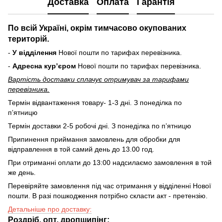
Доставка
Оплата
Гарантія
По всій Україні, окрім тимчасово окупованих
територій.
-
У відділення
Нової пошти по тарифах перевізника.
-
Адресна курʼєром
Нової пошти по тарифах перевізника.
Вартість доставки cплачує отримувач за тарифами
перевізника.
Термін відвантаження товару- 1-3 дні. З понеділка по
пʼятницю
Термін доставки 2-5 робочі дні. З понеділка по пʼятницю
Припинення приймання замовлень для обробки для
відправлення в той самий день до 13.00 год.
При отриманні оплати до 13:00 надсилаємо замовлення в той
же день.
Перевіряйте замовлення під час отримання у відділенні Нової
пошти. В разі пошкодження потрібно скласти акт - претензію.
Детальніше про доставку:
Роздріб, опт, дропшипінг
: