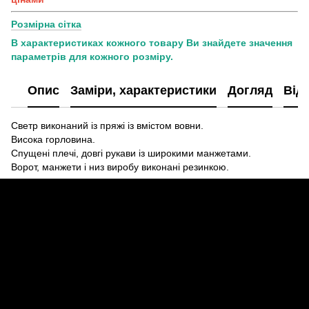
Розмірна сітка
В характеристиках кожного товару Ви знайдете значення
параметрів для кожного розміру.
Опис
Заміри, характеристики
Догляд
Від
Светр виконаний із пряжі із вмістом вовни.
Висока горловина.
Спущені плечі, довгі рукави із широкими манжетами.
Ворот, манжети і низ виробу виконані резинкою.