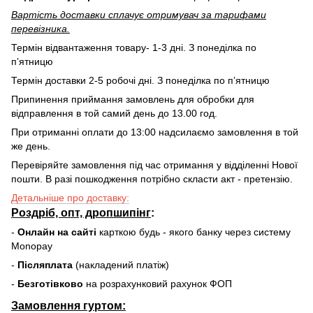
Вартість доставки cплачує отримувач за тарифами
перевізника.
Термін відвантаження товару- 1-3 дні. З понеділка по
пʼятницю
Термін доставки 2-5 робочі дні. З понеділка по пʼятницю
Припинення приймання замовлень для обробки для
відправлення в той самий день до 13.00 год.
При отриманні оплати до 13:00 надсилаємо замовлення в той
же день.
Перевіряйте замовлення під час отримання у відділенні Нової
пошти. В разі пошкодження потрібно скласти акт - претензію.
Детальніше про доставку:
Роздріб, опт, дропшипінг
:
-
Онлайн на сайті
карткою будь - якого банку через систему
Monopay
-
Післяплата
(накладений платіж)
-
Безготівково
на розрахунковий рахунок ФОП
Замовлення гуртом: