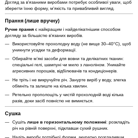
Догляд за в'язаними виробами потребує особливої уваги, щоб
зберегти їхню форму, м'якість та привабливий вигляд.
Прання (лише вручну)
Ручне прання
є найкращим і найделікатнішим способом
догляду за більшістю в'язаних виробів.
Використовуйте прохолодну воду (не вище 30–40°C), щоб
уникнути усадки та деформації.
Обирайте м’які засоби для вовни та делікатних тканин:
спеціальні гелі, шампуні чи мило з ланоліном. Уникайте
агресивних порошків, відбілювачів та кондиціонерів.
Не тріть і не викручуйте річ. Занурте виріб у воду, злегка
обімніть та залиште на кілька хвилин.
Ретельно прополощіть у чистій прохолодній воді кілька
разів, доки засіб повністю не вимиється.
Сушка
Сушіть
лише в горизонтальному положенні
: розкладіть
річ на рівній поверхні, підклавши сухий рушник.
Надіть виробу потрібної форми, акуратно розгладивши