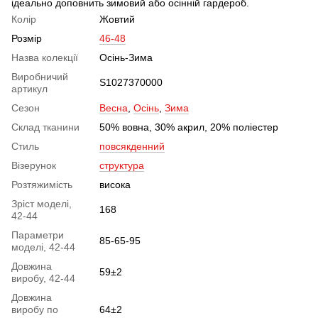
ідеально доповнить зимовий або осінній гардероб.
Колір
Жовтий
Розмір
46-48
Назва колекції
Осінь-Зима
Виробничий
S1027370000
артикул
Сезон
Весна
,
Осінь
,
Зима
Склад тканини
50% вовна, 30% акрил, 20% поліестер
Стиль
повсякденний
Візерунок
структура
Розтяжимість
висока
Зріст моделі,
168
42-44
Параметри
85-65-95
моделі, 42-44
Довжина
59±2
виробу, 42-44
Довжина
виробу по
64±2