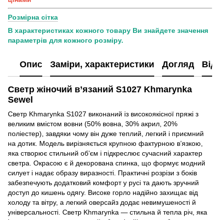
Розмірна сітка
В характеристиках кожного товару Ви знайдете значення
параметрів для кожного розміру.
Опис
Заміри, характеристики
Догляд
Від
Светр жіночий в’язаний S1027 Khmarynka
Sewel
Светр Khmarynka S1027 виконаний із високоякісної пряжі з
великим вмістом вовни (50% вовна, 30% акрил, 20%
поліестер), завдяки чому він дуже теплий, легкий і приємний
на дотик. Модель вирізняється крупною фактурною в’язкою,
яка створює стильний об’єм і підкреслює сучасний характер
светра. Окрасою є й декорована спинка, що формує модний
силует і надає образу виразності. Практичні розрізи з боків
забезпечують додатковий комфорт у русі та дають зручний
доступ до кишень одягу. Високе горло надійно захищає від
холоду та вітру, а легкий оверсайз додає невимушеності й
універсальності. Светр Khmarynka — стильна й тепла річ, яка