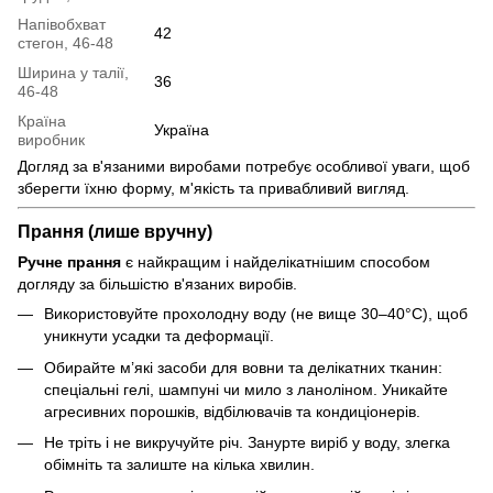
Напівобхват
42
стегон, 46-48
Ширина у талії,
36
46-48
Країна
Україна
виробник
Догляд за в'язаними виробами потребує особливої уваги, щоб
зберегти їхню форму, м'якість та привабливий вигляд.
Прання (лише вручну)
Ручне прання
є найкращим і найделікатнішим способом
догляду за більшістю в'язаних виробів.
Використовуйте прохолодну воду (не вище 30–40°C), щоб
уникнути усадки та деформації.
Обирайте м’які засоби для вовни та делікатних тканин:
спеціальні гелі, шампуні чи мило з ланоліном. Уникайте
агресивних порошків, відбілювачів та кондиціонерів.
Не тріть і не викручуйте річ. Занурте виріб у воду, злегка
обімніть та залиште на кілька хвилин.