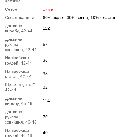
артикул
Сезон
Зима
Склад тканини
60% акрил, 30% вовна, 10% еластан
Довжина
112
виробу, 42-44
Довжина
рукава
67
зовнішня, 42-44
Напівобхват
36
грудей, 42-44
Напівобхват
38
стегон, 42-44
Ширина у талії,
32
42-44
Довжина
114
виробу, 46-48
Довжина
рукава
70
зовнішня, 46-48
Напівобхват
40
грудей, 46-48