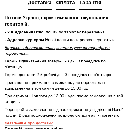
Доставка
Оплата
Гарантія
По всій Україні, окрім тимчасово окупованих
територій.
-
У відділення
Нової пошти по тарифах перевізника.
-
Адресна курʼєром
Нової пошти по тарифах перевізника.
Вартість доставки cплачує отримувач за тарифами
перевізника.
Термін відвантаження товару- 1-3 дні. З понеділка по
пʼятницю
Термін доставки 2-5 робочі дні. З понеділка по пʼятницю
Припинення приймання замовлень для обробки для
відправлення в той самий день до 13.00 год.
При отриманні оплати до 13:00 надсилаємо замовлення в той
же день.
Перевіряйте замовлення під час отримання у відділенні Нової
пошти. В разі пошкодження потрібно скласти акт - претензію.
Детальніше про доставку:
Роздріб, опт, дропшипінг
: