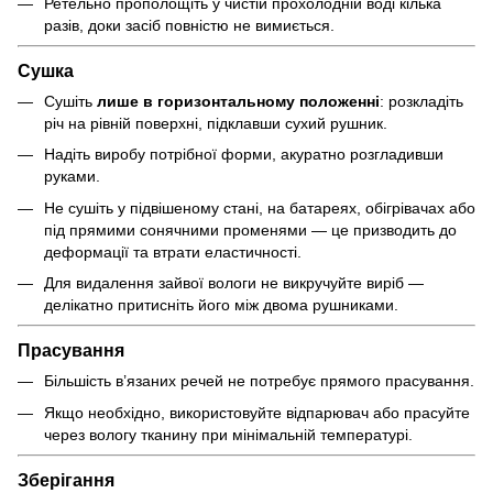
Ретельно прополощіть у чистій прохолодній воді кілька
разів, доки засіб повністю не вимиється.
Сушка
Сушіть
лише в горизонтальному положенні
: розкладіть
річ на рівній поверхні, підклавши сухий рушник.
Надіть виробу потрібної форми, акуратно розгладивши
руками.
Не сушіть у підвішеному стані, на батареях, обігрівачах або
під прямими сонячними променями — це призводить до
деформації та втрати еластичності.
Для видалення зайвої вологи не викручуйте виріб —
делікатно притисніть його між двома рушниками.
Прасування
Більшість в’язаних речей не потребує прямого прасування.
Якщо необхідно, використовуйте відпарювач або прасуйте
через вологу тканину при мінімальній температурі.
Зберігання