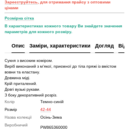
Зареєструйтесь
, для отримання прайсу з оптовими
цінами
Розмірна сітка
В характеристиках кожного товару Ви знайдете значення
параметрів для кожного розміру.
Опис
Заміри, характеристики
Догляд
Від
Сукня з високим коміром.
Виріб виконаний з м'якої, приємної до тіла пряжі із вмістом
вовни та еластану.
Довжина міді.
Крій приталений.
Довгі вузькі рукави.
З боку декоративний розріз.
Колір
Темно-синій
Розмір
42-44
Назва колекції
Осінь-Зима
Виробничий
PW865360000