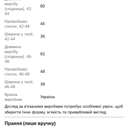
виробу
80
(спідниця), 42-
44
Напівобхват
45
стегон, 42-44
Ширина у талії,
36
42-44
Довжина
виробу
82
(спідниця), 46-
48
Напівобхват
48
стегон, 46-48
Ширина у талії,
38
46-48
Країна
Україна
виробник
Догляд за в'язаними виробами потребує особливої уваги, щоб
зберегти їхню форму, м'якість та привабливий вигляд.
Прання (лише вручну)