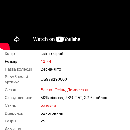
Колір
світло-сірий
Розмір
42-44
Назва колекції
Весна-Літо
Виробничий
US979190000
артикул
Сезон
Весна
,
Осінь
,
Демисезон
Склад тканини
50% віскоза, 28% ПБТ, 22% нейлон
Стиль
базовий
Візерунок
однотонний
Розріз
25
Довжина