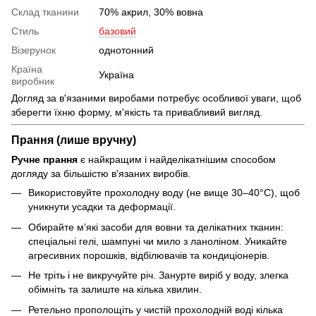
Склад тканини
70% акрил, 30% вовна
Стиль
базовий
Візерунок
однотонний
Країна
Україна
виробник
Догляд за в'язаними виробами потребує особливої уваги, щоб
зберегти їхню форму, м'якість та привабливий вигляд.
Прання (лише вручну)
Ручне прання
є найкращим і найделікатнішим способом
догляду за більшістю в'язаних виробів.
Використовуйте прохолодну воду (не вище 30–40°C), щоб
уникнути усадки та деформації.
Обирайте м’які засоби для вовни та делікатних тканин:
спеціальні гелі, шампуні чи мило з ланоліном. Уникайте
агресивних порошків, відбілювачів та кондиціонерів.
Не тріть і не викручуйте річ. Занурте виріб у воду, злегка
обімніть та залиште на кілька хвилин.
Ретельно прополощіть у чистій прохолодній воді кілька