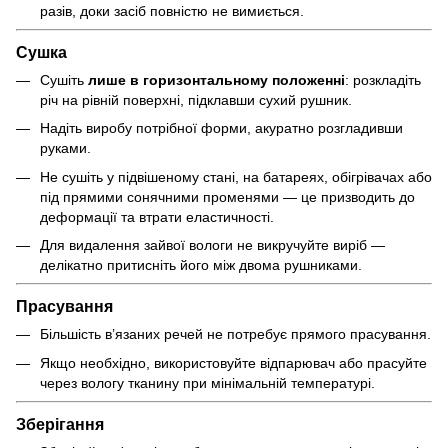
разів, доки засіб повністю не вимиється.
Сушка
Сушіть
лише в горизонтальному положенні
: розкладіть
річ на рівній поверхні, підклавши сухий рушник.
Надіть виробу потрібної форми, акуратно розгладивши
руками.
Не сушіть у підвішеному стані, на батареях, обігрівачах або
під прямими сонячними променями — це призводить до
деформації та втрати еластичності.
Для видалення зайвої вологи не викручуйте виріб —
делікатно притисніть його між двома рушниками.
Прасування
Більшість в’язаних речей не потребує прямого прасування.
Якщо необхідно, використовуйте відпарювач або прасуйте
через вологу тканину при мінімальній температурі.
Зберігання