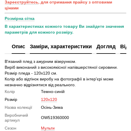
Зареєструйтесь
, для отримання прайсу з оптовими
цінами
Розмірна сітка
В характеристиках кожного товару Ви знайдете значення
параметрів для кожного розміру.
Опис
Заміри, характеристики
Догляд
Від
В'язаний плед з ажурним візерунком.
Виріб виконаний з високоякісної напівшерстяної сировини.
Розмір пледа - 120х120 см.
Колір або відтінок виробу на фотографії в інтер'єрі може
незначно відрізнятися від реального.
Колір
Темно-синій
Розмір
120x120
Назва колекції
Осінь-Зима
Виробничий
OW519360000
артикул
Сезон
Мульти