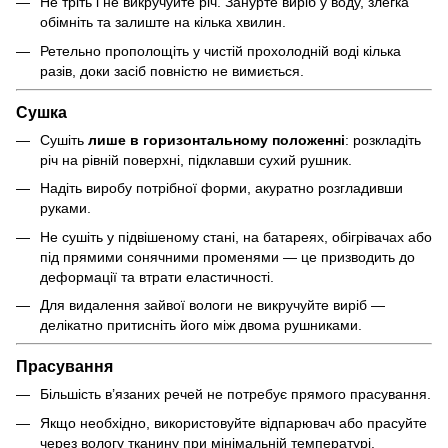
Не тріть і не викручуйте річ. Занурте виріб у воду, злегка
обімніть та залиште на кілька хвилин.
Ретельно прополощіть у чистій прохолодній воді кілька
разів, доки засіб повністю не вимиється.
Сушка
Сушіть
лише в горизонтальному положенні
: розкладіть
річ на рівній поверхні, підклавши сухий рушник.
Надіть виробу потрібної форми, акуратно розгладивши
руками.
Не сушіть у підвішеному стані, на батареях, обігрівачах або
під прямими сонячними променями — це призводить до
деформації та втрати еластичності.
Для видалення зайвої вологи не викручуйте виріб —
делікатно притисніть його між двома рушниками.
Прасування
Більшість в’язаних речей не потребує прямого прасування.
Якщо необхідно, використовуйте відпарювач або прасуйте
через вологу тканину при мінімальній температурі.