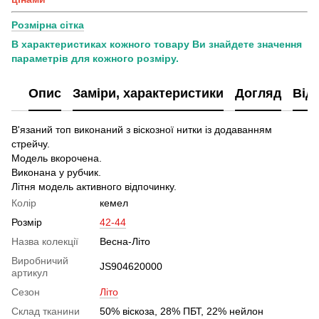
Розмірна сітка
В характеристиках кожного товару Ви знайдете значення
параметрів для кожного розміру.
Опис
Заміри, характеристики
Догляд
Від
В'язаний топ виконаний з віскозної нитки із додаванням
стрейчу.
Модель вкорочена.
Виконана у рубчик.
Літня модель активного відпочинку.
Колір
кемел
Розмір
42-44
Назва колекції
Весна-Літо
Виробничий
JS904620000
артикул
Сезон
Літо
Склад тканини
50% віскоза, 28% ПБТ, 22% нейлон