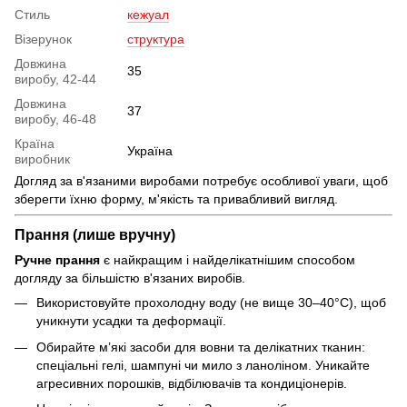
Стиль
кежуал
Візерунок
структура
Довжина
35
виробу, 42-44
Довжина
37
виробу, 46-48
Країна
Україна
виробник
Догляд за в'язаними виробами потребує особливої уваги, щоб
зберегти їхню форму, м'якість та привабливий вигляд.
Прання (лише вручну)
Ручне прання
є найкращим і найделікатнішим способом
догляду за більшістю в'язаних виробів.
Використовуйте прохолодну воду (не вище 30–40°C), щоб
уникнути усадки та деформації.
Обирайте м’які засоби для вовни та делікатних тканин:
спеціальні гелі, шампуні чи мило з ланоліном. Уникайте
агресивних порошків, відбілювачів та кондиціонерів.