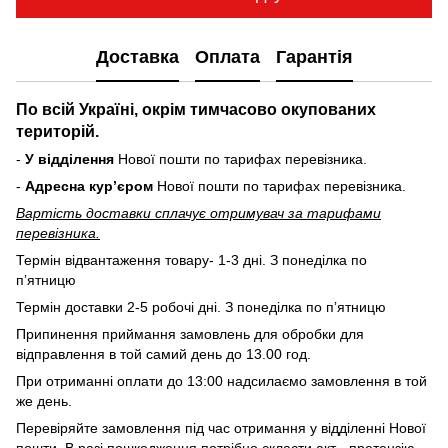
Доставка
Оплата
Гарантія
По всій Україні, окрім тимчасово окупованих
територій.
-
У відділення
Нової пошти по тарифах перевізника.
-
Адресна курʼєром
Нової пошти по тарифах перевізника.
Вартість доставки cплачує отримувач за тарифами
перевізника.
Термін відвантаження товару- 1-3 дні. З понеділка по
пʼятницю
Термін доставки 2-5 робочі дні. З понеділка по пʼятницю
Припинення приймання замовлень для обробки для
відправлення в той самий день до 13.00 год.
При отриманні оплати до 13:00 надсилаємо замовлення в той
же день.
Перевіряйте замовлення під час отримання у відділенні Нової
пошти. В разі пошкодження потрібно скласти акт - претензію.