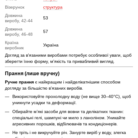
Візерунок
структура
Довжина
53
виробу, 42-44
Довжина
57
виробу, 46-48
Країна
Україна
виробник
Догляд за в'язаними виробами потребує особливої уваги, щоб
зберегти їхню форму, м'якість та привабливий вигляд.
Прання (лише вручну)
Ручне прання
є найкращим і найделікатнішим способом
догляду за більшістю в'язаних виробів.
Використовуйте прохолодну воду (не вище 30–40°C), щоб
уникнути усадки та деформації.
Обирайте м’які засоби для вовни та делікатних тканин:
спеціальні гелі, шампуні чи мило з ланоліном. Уникайте
агресивних порошків, відбілювачів та кондиціонерів.
Не тріть і не викручуйте річ. Занурте виріб у воду, злегка