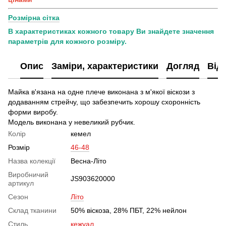
Розмірна сітка
В характеристиках кожного товару Ви знайдете значення
параметрів для кожного розміру.
Опис
Заміри, характеристики
Догляд
Від
Майка в'язана на одне плече виконана з м'якої віскози з
додаванням стрейчу, що забезпечить хорошу схоронність
форми виробу.
Модель виконана у невеликий рубчик.
Колір
кемел
Розмір
46-48
Назва колекції
Весна-Літо
Виробничий
JS903620000
артикул
Сезон
Літо
Склад тканини
50% віскоза, 28% ПБТ, 22% нейлон
Стиль
кежуал