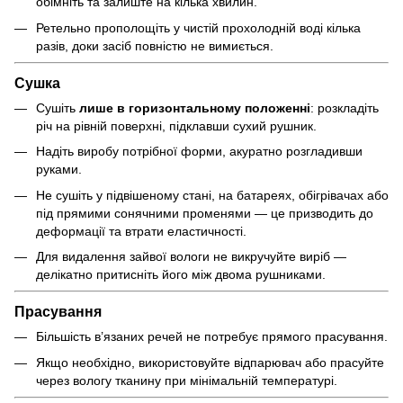
обімніть та залиште на кілька хвилин.
Ретельно прополощіть у чистій прохолодній воді кілька
разів, доки засіб повністю не вимиється.
Сушка
Сушіть
лише в горизонтальному положенні
: розкладіть
річ на рівній поверхні, підклавши сухий рушник.
Надіть виробу потрібної форми, акуратно розгладивши
руками.
Не сушіть у підвішеному стані, на батареях, обігрівачах або
під прямими сонячними променями — це призводить до
деформації та втрати еластичності.
Для видалення зайвої вологи не викручуйте виріб —
делікатно притисніть його між двома рушниками.
Прасування
Більшість в’язаних речей не потребує прямого прасування.
Якщо необхідно, використовуйте відпарювач або прасуйте
через вологу тканину при мінімальній температурі.