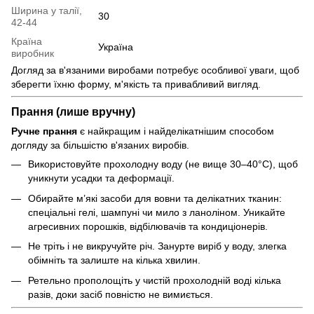
Ширина у талії,
30
42-44
Країна
Україна
виробник
Догляд за в'язаними виробами потребує особливої уваги, щоб
зберегти їхню форму, м'якість та привабливий вигляд.
Прання (лише вручну)
Ручне прання
є найкращим і найделікатнішим способом
догляду за більшістю в'язаних виробів.
Використовуйте прохолодну воду (не вище 30–40°C), щоб
уникнути усадки та деформації.
Обирайте м’які засоби для вовни та делікатних тканин:
спеціальні гелі, шампуні чи мило з ланоліном. Уникайте
агресивних порошків, відбілювачів та кондиціонерів.
Не тріть і не викручуйте річ. Занурте виріб у воду, злегка
обімніть та залиште на кілька хвилин.
Ретельно прополощіть у чистій прохолодній воді кілька
разів, доки засіб повністю не вимиється.