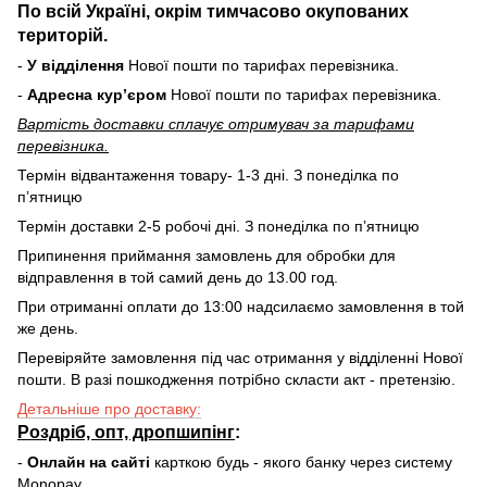
По всій Україні, окрім тимчасово окупованих
територій.
-
У відділення
Нової пошти по тарифах перевізника.
-
Адресна курʼєром
Нової пошти по тарифах перевізника.
Вартість доставки cплачує отримувач за тарифами
перевізника.
Термін відвантаження товару- 1-3 дні. З понеділка по
пʼятницю
Термін доставки 2-5 робочі дні. З понеділка по пʼятницю
Припинення приймання замовлень для обробки для
відправлення в той самий день до 13.00 год.
При отриманні оплати до 13:00 надсилаємо замовлення в той
же день.
Перевіряйте замовлення під час отримання у відділенні Нової
пошти. В разі пошкодження потрібно скласти акт - претензію.
Детальніше про доставку:
Роздріб, опт, дропшипінг
:
-
Онлайн на сайті
карткою будь - якого банку через систему
Monopay