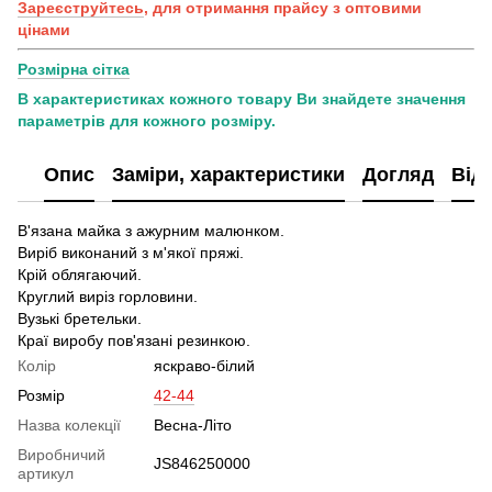
Зареєструйтесь
, для отримання прайсу з оптовими
цінами
Розмірна сітка
В характеристиках кожного товару Ви знайдете значення
параметрів для кожного розміру.
Опис
Заміри, характеристики
Догляд
Від
В'язана майка з ажурним малюнком.
Виріб виконаний з м'якої пряжі.
Крій облягаючий.
Круглий виріз горловини.
Вузькі бретельки.
Краї виробу пов'язані резинкою.
Колір
яскраво-білий
Розмір
42-44
Назва колекції
Весна-Літо
Виробничий
JS846250000
артикул