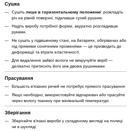
Сушка
Сушіть
лише в горизонтальному положенні
: розкладіть
річ на рівній поверхні, підклавши сухий рушник.
Надіть виробу потрібної форми, акуратно розгладивши
руками.
Не сушіть у підвішеному стані, на батареях, обігрівачах або
під прямими сонячними променями — це призводить до
деформації та втрати еластичності.
Для видалення зайвої вологи не викручуйте виріб —
делікатно притисніть його між двома рушниками.
Прасування
Більшість в’язаних речей не потребує прямого прасування.
Якщо необхідно, використовуйте відпарювач або прасуйте
через вологу тканину при мінімальній температурі.
Зберігання
Зберігайте в'язані вироби у складеному вигляді на полиці
чи в шухляді.