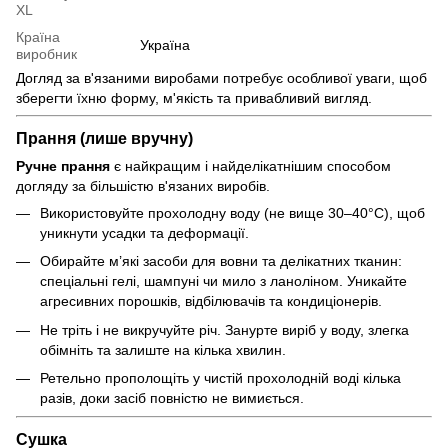
XL
Країна
Україна
виробник
Догляд за в'язаними виробами потребує особливої уваги, щоб
зберегти їхню форму, м'якість та привабливий вигляд.
Прання (лише вручну)
Ручне прання
є найкращим і найделікатнішим способом
догляду за більшістю в'язаних виробів.
Використовуйте прохолодну воду (не вище 30–40°C), щоб
уникнути усадки та деформації.
Обирайте м’які засоби для вовни та делікатних тканин:
спеціальні гелі, шампуні чи мило з ланоліном. Уникайте
агресивних порошків, відбілювачів та кондиціонерів.
Не тріть і не викручуйте річ. Занурте виріб у воду, злегка
обімніть та залиште на кілька хвилин.
Ретельно прополощіть у чистій прохолодній воді кілька
разів, доки засіб повністю не вимиється.
Сушка