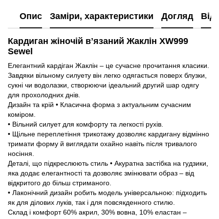
Опис
Заміри, характеристики
Догляд
Від
Кардиган жіночій вʼязаний Жаклін XW999
Sewel
Елегантний кардіган Жаклін – це сучасне прочитання класики.
Завдяки вільному силуету він легко одягається поверх блузки,
сукні чи водолазки, створюючи ідеальний другий шар одягу
для прохолодних днів.
Дизайн та крій • Класична форма з актуальним сучасним
коміром.
• Вільний силует для комфорту та легкості рухів.
• Щільне переплетіння трикотажу дозволяє кардигану відмінно
тримати форму й виглядати охайно навіть після тривалого
носіння.
Деталі, що підкреслюють стиль • Акуратна застібка на гудзики,
яка додає елегантності та дозволяє змінювати образ – від
відкритого до більш стриманого.
• Лаконічний дизайн робить модель універсальною: підходить
як для ділових луків, так і для повсякденного стилю.
Склад і комфорт 60% акрил, 30% вовна, 10% еластан –