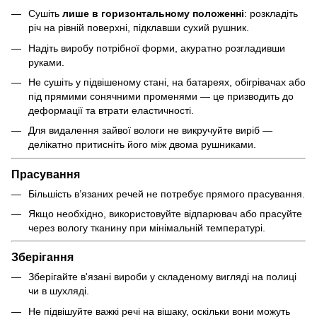
Сушіть
лише в горизонтальному положенні
: розкладіть
річ на рівній поверхні, підклавши сухий рушник.
Надіть виробу потрібної форми, акуратно розгладивши
руками.
Не сушіть у підвішеному стані, на батареях, обігрівачах або
під прямими сонячними променями — це призводить до
деформації та втрати еластичності.
Для видалення зайвої вологи не викручуйте виріб —
делікатно притисніть його між двома рушниками.
Прасування
Більшість в’язаних речей не потребує прямого прасування.
Якщо необхідно, використовуйте відпарювач або прасуйте
через вологу тканину при мінімальній температурі.
Зберігання
Зберігайте в'язані вироби у складеному вигляді на полиці
чи в шухляді.
Не підвішуйте важкі речі на вішаку, оскільки вони можуть