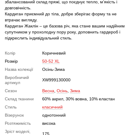
збалансований склад пряжі, що поєднує тепло, м’якість і
довговічність.
Кардиган приємний до тіла, добре зберігає форму та не
втрачає вигляду.
Кардиган Жаклін – це базова річ, яка стане вашим надійним
супутником у прохолодну пору року, доповнить гардероб і
підкреслить індивідуальний стиль.
Колір
Коричневий
Розмір
50-52 XL
Назва колекції
Осінь-Зима
Виробничий
XW999130000
артикул
Сезон
Весна
,
Осінь
,
Зима
Склад тканини
60% акрил, 30% вовна, 10% еластан
Стиль
класичний
Візерунок
однотонний
Розтяжимість
висока
Зріст моделі,
175