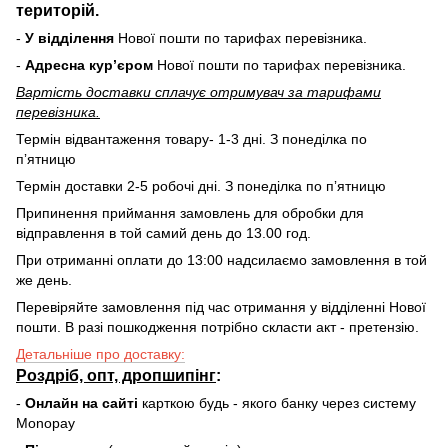
територій.
-
У відділення
Нової пошти по тарифах перевізника.
-
Адресна курʼєром
Нової пошти по тарифах перевізника.
Вартість доставки cплачує отримувач за тарифами
перевізника.
Термін відвантаження товару- 1-3 дні. З понеділка по
пʼятницю
Термін доставки 2-5 робочі дні. З понеділка по пʼятницю
Припинення приймання замовлень для обробки для
відправлення в той самий день до 13.00 год.
При отриманні оплати до 13:00 надсилаємо замовлення в той
же день.
Перевіряйте замовлення під час отримання у відділенні Нової
пошти. В разі пошкодження потрібно скласти акт - претензію.
Детальніше про доставку:
Роздріб, опт, дропшипінг
:
-
Онлайн на сайті
карткою будь - якого банку через систему
Monopay