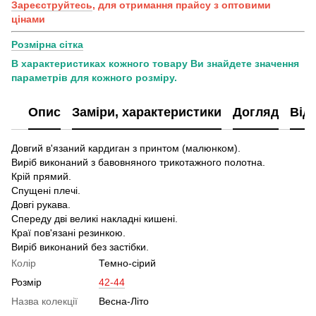
Зареєструйтесь
, для отримання прайсу з оптовими
цінами
Розмірна сітка
В характеристиках кожного товару Ви знайдете значення
параметрів для кожного розміру.
Опис
Заміри, характеристики
Догляд
Від
Довгий в'язаний кардиган з принтом (малюнком).
Виріб виконаний з бавовняного трикотажного полотна.
Крій прямий.
Спущені плечі.
Довгі рукава.
Спереду дві великі накладні кишені.
Краї пов'язані резинкою.
Виріб виконаний без застібки.
Колір
Темно-сірий
Розмір
42-44
Назва колекції
Весна-Літо