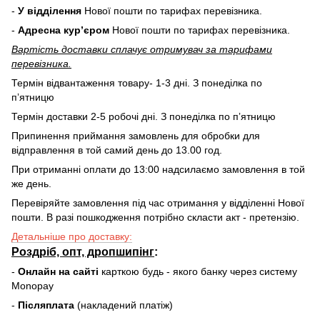
-
У відділення
Нової пошти по тарифах перевізника.
-
Адресна курʼєром
Нової пошти по тарифах перевізника.
Вартість доставки cплачує отримувач за тарифами
перевізника.
Термін відвантаження товару- 1-3 дні. З понеділка по
пʼятницю
Термін доставки 2-5 робочі дні. З понеділка по пʼятницю
Припинення приймання замовлень для обробки для
відправлення в той самий день до 13.00 год.
При отриманні оплати до 13:00 надсилаємо замовлення в той
же день.
Перевіряйте замовлення під час отримання у відділенні Нової
пошти. В разі пошкодження потрібно скласти акт - претензію.
Детальніше про доставку:
Роздріб, опт, дропшипінг
:
-
Онлайн на сайті
карткою будь - якого банку через систему
Monopay
-
Післяплата
(накладений платіж)