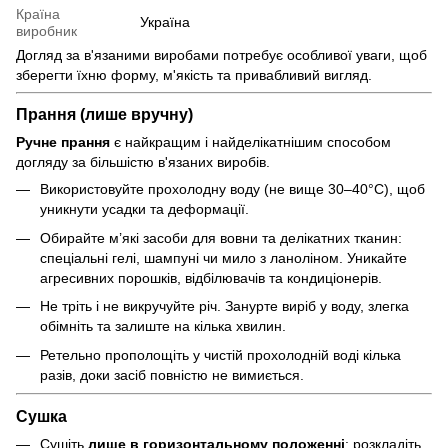
Країна
Україна
виробник
Догляд за в'язаними виробами потребує особливої уваги, щоб
зберегти їхню форму, м'якість та привабливий вигляд.
Прання (лише вручну)
Ручне прання
є найкращим і найделікатнішим способом
догляду за більшістю в'язаних виробів.
Використовуйте прохолодну воду (не вище 30–40°C), щоб
уникнути усадки та деформації.
Обирайте м’які засоби для вовни та делікатних тканин:
спеціальні гелі, шампуні чи мило з ланоліном. Уникайте
агресивних порошків, відбілювачів та кондиціонерів.
Не тріть і не викручуйте річ. Занурте виріб у воду, злегка
обімніть та залиште на кілька хвилин.
Ретельно прополощіть у чистій прохолодній воді кілька
разів, доки засіб повністю не вимиється.
Сушка
Сушіть
лише в горизонтальному положенні
: розкладіть