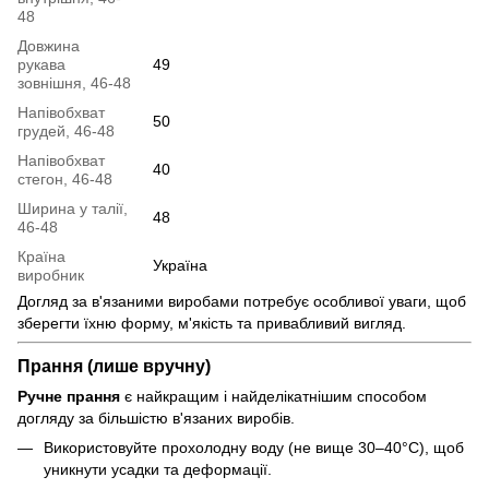
48
Довжина
рукава
49
зовнішня, 46-48
Напівобхват
50
грудей, 46-48
Напівобхват
40
стегон, 46-48
Ширина у талії,
48
46-48
Країна
Україна
виробник
Догляд за в'язаними виробами потребує особливої уваги, щоб
зберегти їхню форму, м'якість та привабливий вигляд.
Прання (лише вручну)
Ручне прання
є найкращим і найделікатнішим способом
догляду за більшістю в'язаних виробів.
Використовуйте прохолодну воду (не вище 30–40°C), щоб
уникнути усадки та деформації.