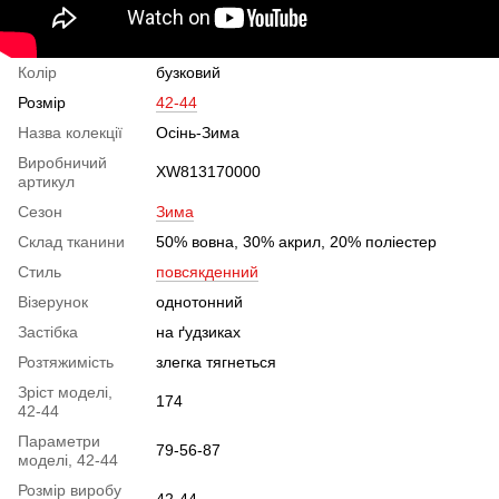
Колір
бузковий
Розмір
42-44
Назва колекції
Осінь-Зима
Виробничий
XW813170000
артикул
Сезон
Зима
Склад тканини
50% вовна, 30% акрил, 20% поліестер
Стиль
повсякденний
Візерунок
однотонний
Застібка
на ґудзиках
Розтяжимість
злегка тягнеться
Зріст моделі,
174
42-44
Параметри
79-56-87
моделі, 42-44
Розмір виробу
42-44