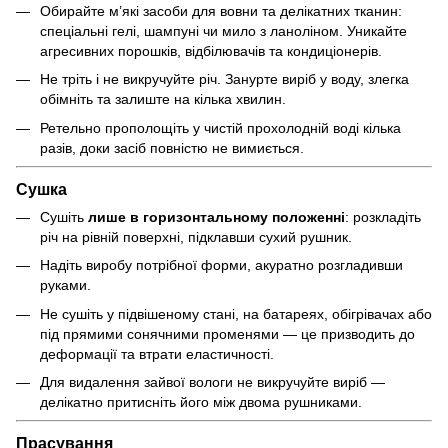
Обирайте м’які засоби для вовни та делікатних тканин:
спеціальні гелі, шампуні чи мило з ланоліном. Уникайте
агресивних порошків, відбілювачів та кондиціонерів.
Не тріть і не викручуйте річ. Занурте виріб у воду, злегка
обімніть та залиште на кілька хвилин.
Ретельно прополощіть у чистій прохолодній воді кілька
разів, доки засіб повністю не вимиється.
Сушка
Сушіть
лише в горизонтальному положенні
: розкладіть
річ на рівній поверхні, підклавши сухий рушник.
Надіть виробу потрібної форми, акуратно розгладивши
руками.
Не сушіть у підвішеному стані, на батареях, обігрівачах або
під прямими сонячними променями — це призводить до
деформації та втрати еластичності.
Для видалення зайвої вологи не викручуйте виріб —
делікатно притисніть його між двома рушниками.
Прасування