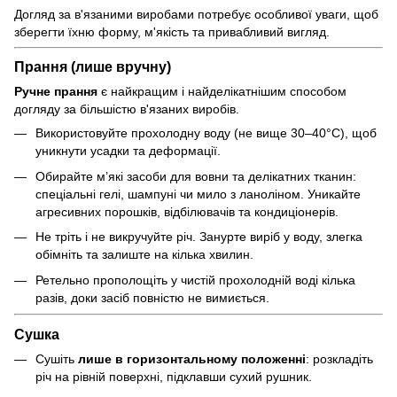
Догляд за в'язаними виробами потребує особливої уваги, щоб
зберегти їхню форму, м'якість та привабливий вигляд.
Прання (лише вручну)
Ручне прання
є найкращим і найделікатнішим способом
догляду за більшістю в'язаних виробів.
Використовуйте прохолодну воду (не вище 30–40°C), щоб
уникнути усадки та деформації.
Обирайте м’які засоби для вовни та делікатних тканин:
спеціальні гелі, шампуні чи мило з ланоліном. Уникайте
агресивних порошків, відбілювачів та кондиціонерів.
Не тріть і не викручуйте річ. Занурте виріб у воду, злегка
обімніть та залиште на кілька хвилин.
Ретельно прополощіть у чистій прохолодній воді кілька
разів, доки засіб повністю не вимиється.
Сушка
Сушіть
лише в горизонтальному положенні
: розкладіть
річ на рівній поверхні, підклавши сухий рушник.