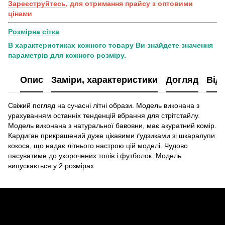
Зареєструйтесь
, для отримання прайсу з оптовими
цінами
Розмірна сітка
В характеристиках кожного товару Ви знайдете значення
параметрів для кожного розміру.
Опис
Заміри, характеристики
Догляд
Від
Свіжий погляд на сучасні літні образи. Модель виконана з
урахуванням останніх тенденцій вбрання для стрітстайлу.
Модель виконана з натуральної бавовни, має акуратний комір.
Кардиган прикрашений дуже цікавими ґудзиками зі шкаралупи
кокоса, що надає літнього настрою цій моделі. Чудово
пасуватиме до укорочених топів і футболок. Модель
випускається у 2 розмірах.