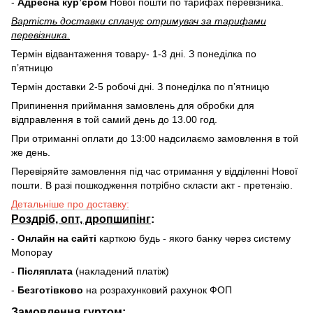
-
Адресна курʼєром
Нової пошти по тарифах перевізника.
Вартість доставки cплачує отримувач за тарифами
перевізника.
Термін відвантаження товару- 1-3 дні. З понеділка по
пʼятницю
Термін доставки 2-5 робочі дні. З понеділка по пʼятницю
Припинення приймання замовлень для обробки для
відправлення в той самий день до 13.00 год.
При отриманні оплати до 13:00 надсилаємо замовлення в той
же день.
Перевіряйте замовлення під час отримання у відділенні Нової
пошти. В разі пошкодження потрібно скласти акт - претензію.
Детальніше про доставку:
Роздріб, опт, дропшипінг
:
-
Онлайн на сайті
карткою будь - якого банку через систему
Monopay
-
Післяплата
(накладений платіж)
-
Безготівково
на розрахунковий рахунок ФОП
Замовлення гуртом: