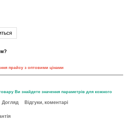
иться
ом?
ання прайсу з оптовими цінами
товару Ви знайдете значення параметрів для кожного
Догляд
Відгуки, коментарі
антія