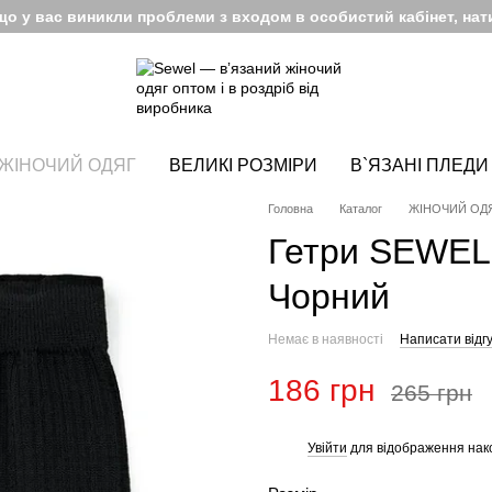
кщо у вас виникли проблеми з входом в особистий кабінет, нати
ЖІНОЧИЙ ОДЯГ
ВЕЛИКІ РОЗМІРИ
В`ЯЗАНІ ПЛЕДИ
Головна
Каталог
ЖІНОЧИЙ ОД
Гетри SEWEL
Чорний
Немає в наявності
Написати відгу
186 грн
265 грн
Увійти
для відображення нак
%