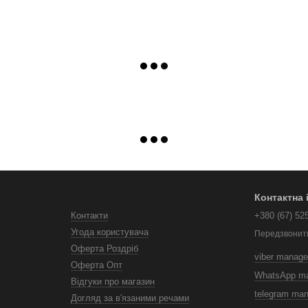
Контактна
Контакти
+380 (67) 52
Угода користувача
Передзвонит
Оферта Роздріб
viber manage
Оферта Опт
WhatsApp m
Відгуки про магазин
telegram ma
Догляд за в'язаними речами