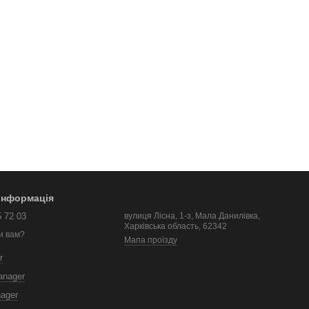
 інформація
5 72 03
вулиця Лісна, 1-з, Мала Данилівка,
Харківська область, 62342
и вам?
Мапа проїзду
r
anager
nager