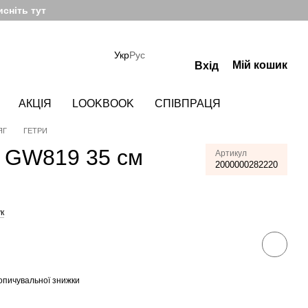
сніть тут
Укр
Рус
Мій кошик
Вхід
АКЦІЯ
LOOKBOOK
СПІВПРАЦЯ
ЯГ
ГЕТРИ
 GW819 35 см
Артикул
2000000282220
к
опичувальної знижки