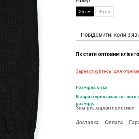
Розмір
35 см
45 см
Повідомити, коли з'яв
Як стати оптовим клієнт
Зареєструйтесь
, для отрим
Розмірна сітка
В характеристиках кожного 
розміру.
Заміри, характеристики
Доставка
Оплата
Гар