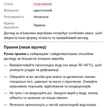
Стиль
спортивний
Візерунок
однотонний
Розтяжимість
тягнеться
Країна
Україна
виробник
Догляд за в'язаними виробами потребує особливої уваги, щоб
зберегти їхню форму, м'якість та привабливий вигляд.
Прання (лише вручну)
Ручне прання
є найкращим і найделікатнішим способом
догляду за більшістю в'язаних виробів.
Використовуйте прохолодну воду (не вище 30–40°C), щоб
уникнути усадки та деформації.
Обирайте м’які засоби для вовни та делікатних тканин:
спеціальні гелі, шампуні чи мило з ланоліном. Уникайте
агресивних порошків, відбілювачів та кондиціонерів.
Не тріть і не викручуйте річ. Занурте виріб у воду, злегка
обімніть та залиште на кілька хвилин.
Ретельно прополощіть у чистій прохолодній воді кілька