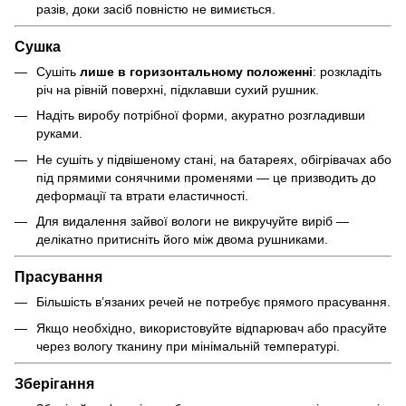
разів, доки засіб повністю не вимиється.
Сушка
Сушіть
лише в горизонтальному положенні
: розкладіть
річ на рівній поверхні, підклавши сухий рушник.
Надіть виробу потрібної форми, акуратно розгладивши
руками.
Не сушіть у підвішеному стані, на батареях, обігрівачах або
під прямими сонячними променями — це призводить до
деформації та втрати еластичності.
Для видалення зайвої вологи не викручуйте виріб —
делікатно притисніть його між двома рушниками.
Прасування
Більшість в’язаних речей не потребує прямого прасування.
Якщо необхідно, використовуйте відпарювач або прасуйте
через вологу тканину при мінімальній температурі.
Зберігання