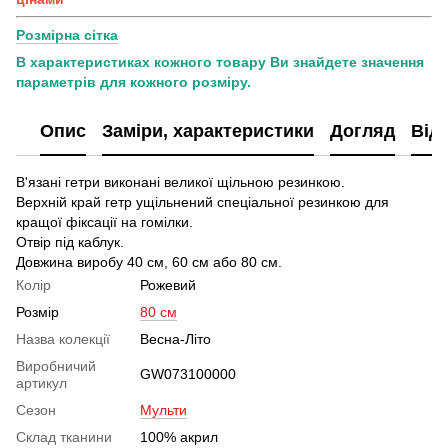
Розмірна сітка
В характеристиках кожного товару Ви знайдете значення
параметрів для кожного розміру.
Опис
Заміри, характеристики
Догляд
Від
В'язані гетри виконані великої щільною резинкою.
Верхній край гетр ущільнений спеціальної резинкою для
кращої фіксації на гомілки.
Отвір під каблук.
Довжина виробу 40 см, 60 см або 80 см.
Колір
Рожевий
Розмір
80 см
Назва колекції
Весна-Літо
Виробничий
GW073100000
артикул
Сезон
Мульти
Склад тканини
100% акрил