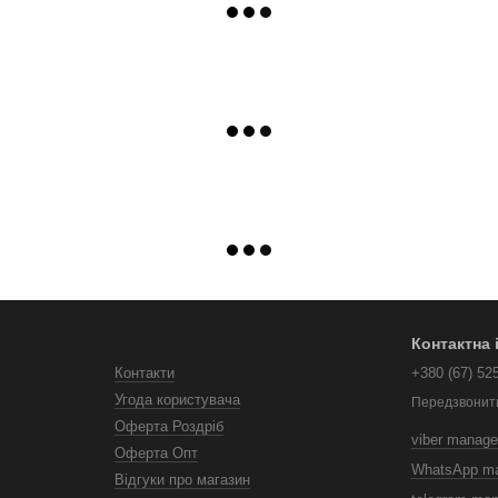
Контактна
Контакти
+380 (67) 52
Угода користувача
Передзвонит
Оферта Роздріб
viber manage
Оферта Опт
WhatsApp m
Відгуки про магазин