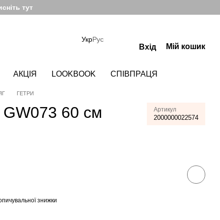
сніть тут
Укр
Рус
Мій кошик
Вхід
АКЦІЯ
LOOKBOOK
СПІВПРАЦЯ
ЯГ
ГЕТРИ
 GW073 60 см
Артикул
2000000022574
опичувальної знижки