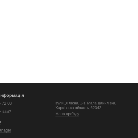
 інформація
5 72 03
вулиця Лісна, 1-з, Мала Данилівка,
Харківська область, 62342
и вам?
Мапа проїзду
r
anager