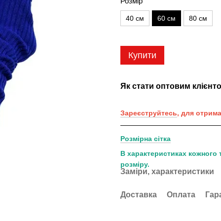
Розмір
40 см
60 см
80 см
Купити
Як стати оптовим клієнт
Зареєструйтесь
, для отрим
Розмірна сітка
В характеристиках кожного 
розміру.
Заміри, характеристики
Доставка
Оплата
Гар