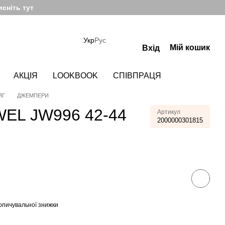
сніть тут
Укр
Рус
Мій кошик
Вхід
АКЦІЯ
LOOKBOOK
СПІВПРАЦЯ
ЯГ
ДЖЕМПЕРИ
EL JW996 42-44
Артикул
2000000301815
опичувальної знижки