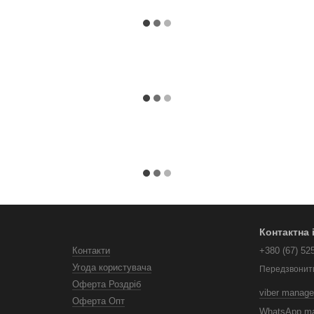
Контактна
Контакти
+380 (67) 52
Угода користувача
Передзвонит
Оферта Роздріб
viber manage
Оферта Опт
WhatsApp m