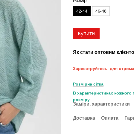
Розмір
42-44
46-48
Купити
Як стати оптовим клієнт
Зареєструйтесь
, для отрим
Розмірна сітка
В характеристиках кожного 
розміру.
Заміри, характеристики
Доставка
Оплата
Гар