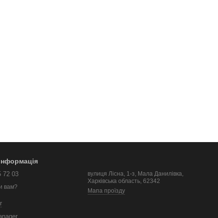
 інформація
5 72 03
вулиця Лісна, 1-з, Мала Данилівка,
Харківська область, 62342
и вам?
Мапа проїзду
r
anager