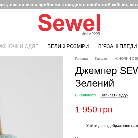
кщо у вас виникли проблеми з входом в особистий кабінет, нати
ЖІНОЧИЙ ОДЯГ
ВЕЛИКІ РОЗМІРИ
В`ЯЗАНІ ПЛЕДИ
Головна
Каталог
ЖІНОЧИЙ ОД
Джемпер SEW
Зелений
В наявності
Написати відгук
1 950 грн
Увійти
для відображення нак
%