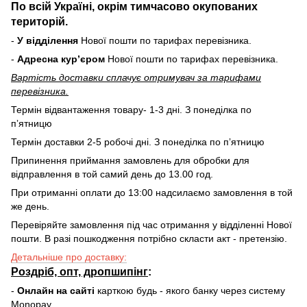
По всій Україні, окрім тимчасово окупованих
територій.
-
У відділення
Нової пошти по тарифах перевізника.
-
Адресна курʼєром
Нової пошти по тарифах перевізника.
Вартість доставки cплачує отримувач за тарифами
перевізника.
Термін відвантаження товару- 1-3 дні. З понеділка по
пʼятницю
Термін доставки 2-5 робочі дні. З понеділка по пʼятницю
Припинення приймання замовлень для обробки для
відправлення в той самий день до 13.00 год.
При отриманні оплати до 13:00 надсилаємо замовлення в той
же день.
Перевіряйте замовлення під час отримання у відділенні Нової
пошти. В разі пошкодження потрібно скласти акт - претензію.
Детальніше про доставку:
Роздріб, опт, дропшипінг
:
-
Онлайн на сайті
карткою будь - якого банку через систему
Monopay