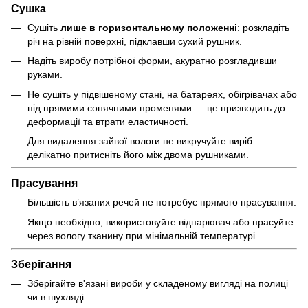
Сушка
Сушіть
лише в горизонтальному положенні
: розкладіть
річ на рівній поверхні, підклавши сухий рушник.
Надіть виробу потрібної форми, акуратно розгладивши
руками.
Не сушіть у підвішеному стані, на батареях, обігрівачах або
під прямими сонячними променями — це призводить до
деформації та втрати еластичності.
Для видалення зайвої вологи не викручуйте виріб —
делікатно притисніть його між двома рушниками.
Прасування
Більшість в’язаних речей не потребує прямого прасування.
Якщо необхідно, використовуйте відпарювач або прасуйте
через вологу тканину при мінімальній температурі.
Зберігання
Зберігайте в'язані вироби у складеному вигляді на полиці
чи в шухляді.