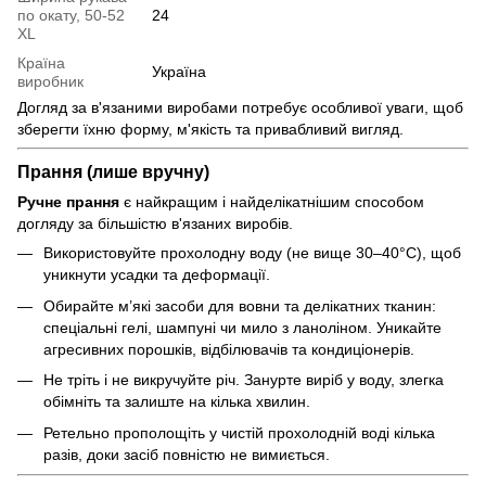
по окату, 50-52
24
XL
Країна
Україна
виробник
Догляд за в'язаними виробами потребує особливої уваги, щоб
зберегти їхню форму, м'якість та привабливий вигляд.
Прання (лише вручну)
Ручне прання
є найкращим і найделікатнішим способом
догляду за більшістю в'язаних виробів.
Використовуйте прохолодну воду (не вище 30–40°C), щоб
уникнути усадки та деформації.
Обирайте м’які засоби для вовни та делікатних тканин:
спеціальні гелі, шампуні чи мило з ланоліном. Уникайте
агресивних порошків, відбілювачів та кондиціонерів.
Не тріть і не викручуйте річ. Занурте виріб у воду, злегка
обімніть та залиште на кілька хвилин.
Ретельно прополощіть у чистій прохолодній воді кілька
разів, доки засіб повністю не вимиється.