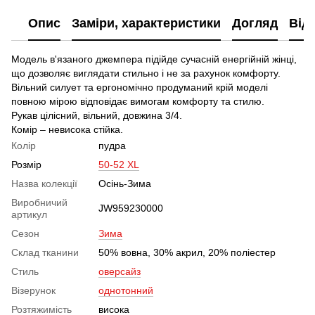
Опис
Заміри, характеристики
Догляд
Від
Модель в'язаного джемпера підійде сучасній енергійній жінці,
що дозволяє виглядати стильно і не за рахунок комфорту.
Вільний силует та ергономічно продуманий крій моделі
повною мірою відповідає вимогам комфорту та стилю.
Рукав цілісний, вільний, довжина 3/4.
Комір – невисока стійка.
Колір
пудра
Розмір
50-52 XL
Назва колекції
Осінь-Зима
Виробничий
JW959230000
артикул
Сезон
Зима
Склад тканини
50% вовна, 30% акрил, 20% поліестер
Стиль
оверсайз
Візерунок
однотонний
Розтяжимість
висока