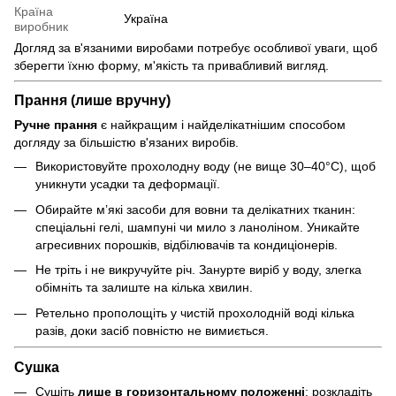
Країна
Україна
виробник
Догляд за в'язаними виробами потребує особливої уваги, щоб
зберегти їхню форму, м'якість та привабливий вигляд.
Прання (лише вручну)
Ручне прання
є найкращим і найделікатнішим способом
догляду за більшістю в'язаних виробів.
Використовуйте прохолодну воду (не вище 30–40°C), щоб
уникнути усадки та деформації.
Обирайте м’які засоби для вовни та делікатних тканин:
спеціальні гелі, шампуні чи мило з ланоліном. Уникайте
агресивних порошків, відбілювачів та кондиціонерів.
Не тріть і не викручуйте річ. Занурте виріб у воду, злегка
обімніть та залиште на кілька хвилин.
Ретельно прополощіть у чистій прохолодній воді кілька
разів, доки засіб повністю не вимиється.
Сушка
Сушіть
лише в горизонтальному положенні
: розкладіть