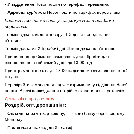
-
У відділення
Нової пошти по тарифах перевізника.
-
Адресна курʼєром
Нової пошти по тарифах перевізника.
Вартість доставки cплачує отримувач за тарифами
перевізника.
Термін відвантаження товару- 1-3 дні. З понеділка по
пʼятницю
Термін доставки 2-5 робочі дні. З понеділка по пʼятницю
Припинення приймання замовлень для обробки для
відправлення в той самий день до 13.00 год.
При отриманні оплати до 13:00 надсилаємо замовлення в той
же день.
Перевіряйте замовлення під час отримання у відділенні Нової
пошти. В разі пошкодження потрібно скласти акт - претензію.
Детальніше про доставку:
Роздріб, опт, дропшипінг
:
-
Онлайн на сайті
карткою будь - якого банку через систему
Monopay
-
Післяплата
(накладений платіж)