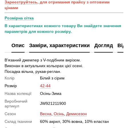
Зареєструйтесь
, для отримання прайсу з оптовими
цінами
Розмірна сітка
В характеристиках кожного товару Ви знайдете значення
параметрів для кожного розміру.
Опис
Заміри, характеристики
Догляд
Від
В'язаний джемпер з V-подібним вирізом.
Виконан в актуальних кольорах цієї осені.
Посадка вільна, рукав-реглан.
Колір
Білий з сірим
Розмір
42-44
Назва колекції
Осінь-Зима
Виробничий
JW921211900
артикул
Сезон
Весна
,
Осінь
,
Демисезон
Склад тканини
60% акрил, 30% вовна, 10% еластан