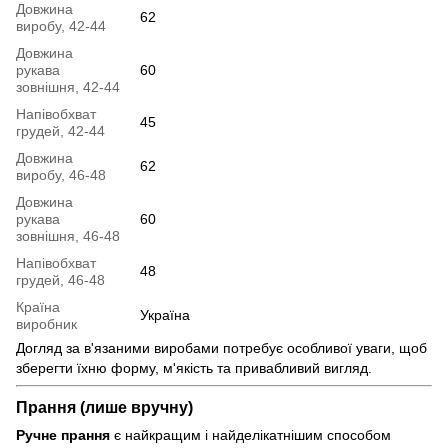
Довжина
62
виробу, 42-44
Довжина
рукава
60
зовнішня, 42-44
Напівобхват
45
грудей, 42-44
Довжина
62
виробу, 46-48
Довжина
рукава
60
зовнішня, 46-48
Напівобхват
48
грудей, 46-48
Країна
Україна
виробник
Догляд за в'язаними виробами потребує особливої уваги, щоб
зберегти їхню форму, м'якість та привабливий вигляд.
Прання (лише вручну)
Ручне прання
є найкращим і найделікатнішим способом