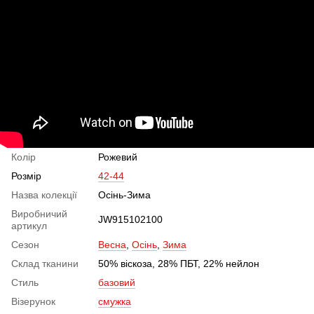
Колір
Рожевий
Розмір
42-44
Назва колекції
Осінь-Зима
Виробничий
JW915102100
артикул
Сезон
Весна
,
Осінь
,
Зима
Склад тканини
50% віскоза, 28% ПБТ, 22% нейлон
Стиль
базовий
Візерунок
смужка