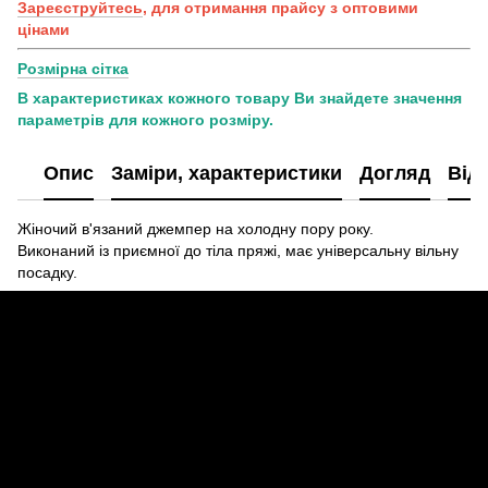
Зареєструйтесь
, для отримання прайсу з оптовими
цінами
Розмірна сітка
В характеристиках кожного товару Ви знайдете значення
параметрів для кожного розміру.
Опис
Заміри, характеристики
Догляд
Від
Жіночий в'язаний джемпер на холодну пору року.
Виконаний із приємної до тіла пряжі, має універсальну вільну
посадку.