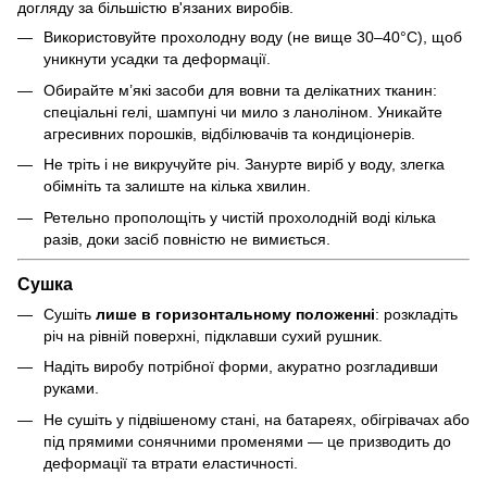
догляду за більшістю в'язаних виробів.
Використовуйте прохолодну воду (не вище 30–40°C), щоб
уникнути усадки та деформації.
Обирайте м’які засоби для вовни та делікатних тканин:
спеціальні гелі, шампуні чи мило з ланоліном. Уникайте
агресивних порошків, відбілювачів та кондиціонерів.
Не тріть і не викручуйте річ. Занурте виріб у воду, злегка
обімніть та залиште на кілька хвилин.
Ретельно прополощіть у чистій прохолодній воді кілька
разів, доки засіб повністю не вимиється.
Сушка
Сушіть
лише в горизонтальному положенні
: розкладіть
річ на рівній поверхні, підклавши сухий рушник.
Надіть виробу потрібної форми, акуратно розгладивши
руками.
Не сушіть у підвішеному стані, на батареях, обігрівачах або
під прямими сонячними променями — це призводить до
деформації та втрати еластичності.