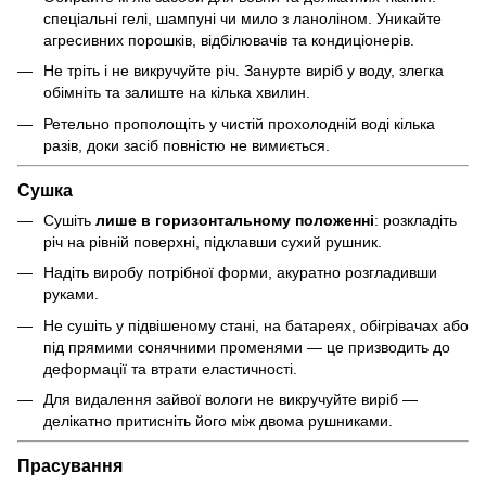
спеціальні гелі, шампуні чи мило з ланоліном. Уникайте
агресивних порошків, відбілювачів та кондиціонерів.
Не тріть і не викручуйте річ. Занурте виріб у воду, злегка
обімніть та залиште на кілька хвилин.
Ретельно прополощіть у чистій прохолодній воді кілька
разів, доки засіб повністю не вимиється.
Сушка
Сушіть
лише в горизонтальному положенні
: розкладіть
річ на рівній поверхні, підклавши сухий рушник.
Надіть виробу потрібної форми, акуратно розгладивши
руками.
Не сушіть у підвішеному стані, на батареях, обігрівачах або
під прямими сонячними променями — це призводить до
деформації та втрати еластичності.
Для видалення зайвої вологи не викручуйте виріб —
делікатно притисніть його між двома рушниками.
Прасування