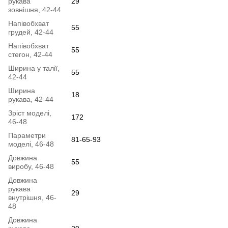
рукава
29
зовнішня, 42-44
Напівобхват
55
грудей, 42-44
Напівобхват
55
стегон, 42-44
Ширина у талії,
55
42-44
Ширина
18
рукава, 42-44
Зріст моделі,
172
46-48
Параметри
81-65-93
моделі, 46-48
Довжина
55
виробу, 46-48
Довжина
рукава
29
внутрішня, 46-
48
Довжина