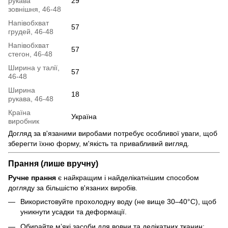
рукава
29
зовнішня, 46-48
Напівобхват
57
грудей, 46-48
Напівобхват
57
стегон, 46-48
Ширина у талії,
57
46-48
Ширина
18
рукава, 46-48
Країна
Україна
виробник
Догляд за в'язаними виробами потребує особливої уваги, щоб
зберегти їхню форму, м'якість та привабливий вигляд.
Прання (лише вручну)
Ручне прання
є найкращим і найделікатнішим способом
догляду за більшістю в'язаних виробів.
Використовуйте прохолодну воду (не вище 30–40°C), щоб
уникнути усадки та деформації.
Обирайте м’які засоби для вовни та делікатних тканин: