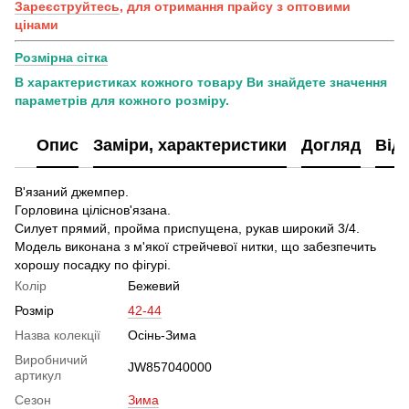
Зареєструйтесь
, для отримання прайсу з оптовими
цінами
Розмірна сітка
В характеристиках кожного товару Ви знайдете значення
параметрів для кожного розміру.
Опис
Заміри, характеристики
Догляд
Від
В'язаний джемпер.
Горловина ціліснов'язана.
Силует прямий, пройма приспущена, рукав широкий 3/4.
Модель виконана з м'якої стрейчевої нитки, що забезпечить
хорошу посадку по фігурі.
Колір
Бежевий
Розмір
42-44
Назва колекції
Осінь-Зима
Виробничий
JW857040000
артикул
Сезон
Зима