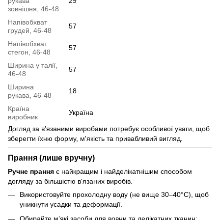
рукава
29
зовнішня, 46-48
Напівобхват
57
грудей, 46-48
Напівобхват
57
стегон, 46-48
Ширина у талії,
57
46-48
Ширина
18
рукава, 46-48
Країна
Україна
виробник
Догляд за в'язаними виробами потребує особливої уваги, щоб
зберегти їхню форму, м'якість та привабливий вигляд.
Прання (лише вручну)
Ручне прання
є найкращим і найделікатнішим способом
догляду за більшістю в'язаних виробів.
Використовуйте прохолодну воду (не вище 30–40°C), щоб
уникнути усадки та деформації.
Обирайте м’які засоби для вовни та делікатних тканин: