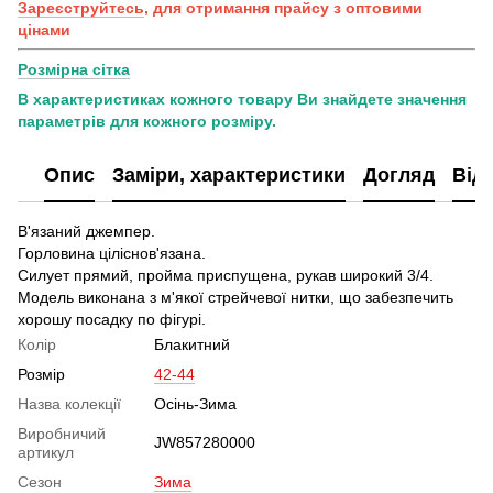
Зареєструйтесь
, для отримання прайсу з оптовими
цінами
Розмірна сітка
В характеристиках кожного товару Ви знайдете значення
параметрів для кожного розміру.
Опис
Заміри, характеристики
Догляд
Від
В'язаний джемпер.
Горловина ціліснов'язана.
Силует прямий, пройма приспущена, рукав широкий 3/4.
Модель виконана з м'якої стрейчевої нитки, що забезпечить
хорошу посадку по фігурі.
Колір
Блакитний
Розмір
42-44
Назва колекції
Осінь-Зима
Виробничий
JW857280000
артикул
Сезон
Зима