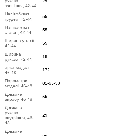
рукава
29
зовнішня, 42-44
Напівобхват
55
грудей, 42-44
Напівобхват
55
стегон, 42-44
Ширина у талії,
55
42-44
Ширина
18
рукава, 42-44
Зріст моделі,
172
46-48
Параметри
81-65-93
моделі, 46-48
Довжина
55
виробу, 46-48
Довжина
рукава
29
внутрішня, 46-
48
Довжина