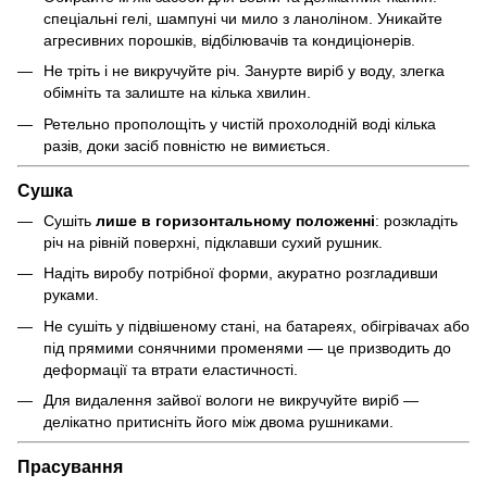
спеціальні гелі, шампуні чи мило з ланоліном. Уникайте
агресивних порошків, відбілювачів та кондиціонерів.
Не тріть і не викручуйте річ. Занурте виріб у воду, злегка
обімніть та залиште на кілька хвилин.
Ретельно прополощіть у чистій прохолодній воді кілька
разів, доки засіб повністю не вимиється.
Сушка
Сушіть
лише в горизонтальному положенні
: розкладіть
річ на рівній поверхні, підклавши сухий рушник.
Надіть виробу потрібної форми, акуратно розгладивши
руками.
Не сушіть у підвішеному стані, на батареях, обігрівачах або
під прямими сонячними променями — це призводить до
деформації та втрати еластичності.
Для видалення зайвої вологи не викручуйте виріб —
делікатно притисніть його між двома рушниками.
Прасування