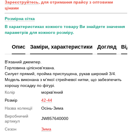
Зареєструйтесь
, для отримання прайсу з оптовими
цінами
Розмірна сітка
В характеристиках кожного товару Ви знайдете значення
параметрів для кожного розміру.
Опис
Заміри, характеристики
Догляд
Від
В'язаний джемпер.
Горловина ціліснов'язана.
Силует прямий, пройма приспущена, рукав широкий 3/4.
Модель виконана з м'якої стрейчевої нитки, що забезпечить
хорошу посадку по фігурі.
Колір
моркв'яний
Розмір
42-44
Назва колекції
Осінь-Зима
Виробничий
JW857640000
артикул
Сезон
Зима