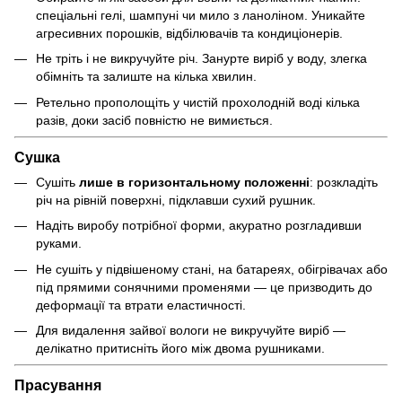
спеціальні гелі, шампуні чи мило з ланоліном. Уникайте
агресивних порошків, відбілювачів та кондиціонерів.
Не тріть і не викручуйте річ. Занурте виріб у воду, злегка
обімніть та залиште на кілька хвилин.
Ретельно прополощіть у чистій прохолодній воді кілька
разів, доки засіб повністю не вимиється.
Сушка
Сушіть
лише в горизонтальному положенні
: розкладіть
річ на рівній поверхні, підклавши сухий рушник.
Надіть виробу потрібної форми, акуратно розгладивши
руками.
Не сушіть у підвішеному стані, на батареях, обігрівачах або
під прямими сонячними променями — це призводить до
деформації та втрати еластичності.
Для видалення зайвої вологи не викручуйте виріб —
делікатно притисніть його між двома рушниками.
Прасування