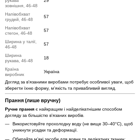
рукава
29
зовнішня, 46-48
Напівобхват
57
грудей, 46-48
Напівобхват
57
стегон, 46-48
Ширина у талії,
57
46-48
Ширина
18
рукава, 46-48
Країна
Україна
виробник
Догляд за в'язаними виробами потребує особливої уваги, щоб
зберегти їхню форму, м'якість та привабливий вигляд.
Прання (лише вручну)
Ручне прання
є найкращим і найделікатнішим способом
догляду за більшістю в'язаних виробів.
Використовуйте прохолодну воду (не вище 30–40°C), щоб
уникнути усадки та деформації.
Обирайте м’які засоби для вовни та делікатних тканин: