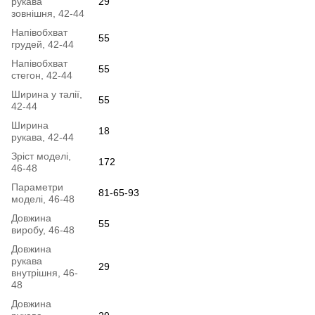
рукава
29
зовнішня, 42-44
Напівобхват
55
грудей, 42-44
Напівобхват
55
стегон, 42-44
Ширина у талії,
55
42-44
Ширина
18
рукава, 42-44
Зріст моделі,
172
46-48
Параметри
81-65-93
моделі, 46-48
Довжина
55
виробу, 46-48
Довжина
рукава
29
внутрішня, 46-
48
Довжина