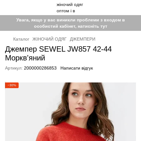
Увага, якщо у вас виникли проблеми з входом в
особистий кабінет, натисніть тут
Каталог
ЖІНОЧИЙ ОДЯГ
ДЖЕМПЕРИ
Джемпер SEWEL JW857 42-44
Моркв'яний
Артикул:
2000000286853
Написати відгук
−30%