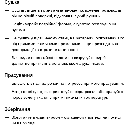
Сушка
Сушіть
лише в горизонтальному положенні
: розкладіть
річ на рівній поверхні, підклавши сухий рушник.
Надіть виробу потрібної форми, акуратно розгладивши
руками.
Не сушіть у підвішеному стані, на батареях, обігрівачах або
під прямими сонячними променями — це призводить до
деформації та втрати еластичності.
Для видалення зайвої вологи не викручуйте виріб —
делікатно притисніть його між двома рушниками.
Прасування
Більшість в’язаних речей не потребує прямого прасування.
Якщо необхідно, використовуйте відпарювач або прасуйте
через вологу тканину при мінімальній температурі.
Зберігання
Зберігайте в'язані вироби у складеному вигляді на полиці
чи в шухляді.