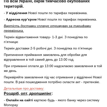
По всій Україні, окрім тимчасово окупованих
територій.
-
У відділення
Нової пошти по тарифах перевізника.
-
Адресна курʼєром
Нової пошти по тарифах перевізника.
Вартість доставки cплачує отримувач за тарифами
перевізника.
Термін відвантаження товару- 1-3 дні. З понеділка по
пʼятницю
Термін доставки 2-5 робочі дні. З понеділка по пʼятницю
Припинення приймання замовлень для обробки для
відправлення в той самий день до 13.00 год.
При отриманні оплати до 13:00 надсилаємо замовлення в той
же день.
Перевіряйте замовлення під час отримання у відділенні Нової
пошти. В разі пошкодження потрібно скласти акт - претензію.
Детальніше про доставку:
Роздріб, опт, дропшипінг
:
-
Онлайн на сайті
карткою будь - якого банку через систему
Monopay