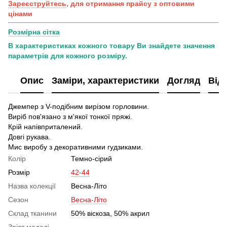
Зареєструйтесь
, для отримання прайсу з оптовими
цінами
Розмірна сітка
В характеристиках кожного товару Ви знайдете значення
параметрів для кожного розміру.
Опис
Заміри, характеристики
Догляд
Від
Джемпер з V-подібним вирізом горловини.
Виріб пов'язано з м'якої тонкої пряжі.
Крій напівприталений.
Довгі рукава.
Мис виробу з декоративними гудзиками.
Колір
Темно-сірий
Розмір
42-44
Назва колекції
Весна-Літо
Сезон
Весна-Літо
Склад тканини
50% віскоза, 50% акрил
Зріст моделі,