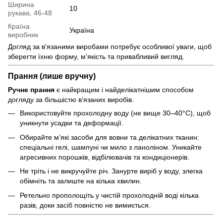
Ширина
10
рукава, 46-48
Країна
Україна
виробник
Догляд за в'язаними виробами потребує особливої уваги, щоб
зберегти їхню форму, м'якість та привабливий вигляд.
Прання (лише вручну)
Ручне прання
є найкращим і найделікатнішим способом
догляду за більшістю в'язаних виробів.
Використовуйте прохолодну воду (не вище 30–40°C), щоб
уникнути усадки та деформації.
Обирайте м’які засоби для вовни та делікатних тканин:
спеціальні гелі, шампуні чи мило з ланоліном. Уникайте
агресивних порошків, відбілювачів та кондиціонерів.
Не тріть і не викручуйте річ. Занурте виріб у воду, злегка
обімніть та залиште на кілька хвилин.
Ретельно прополощіть у чистій прохолодній воді кілька
разів, доки засіб повністю не вимиється.