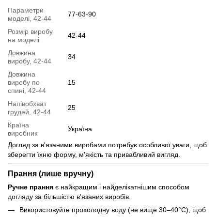
Параметри
77-63-90
моделі, 42-44
Розмір виробу
42-44
на моделі
Довжина
34
виробу, 42-44
Довжина
виробу по
15
спині, 42-44
Напівобхват
25
грудей, 42-44
Країна
Україна
виробник
Догляд за в'язаними виробами потребує особливої уваги, щоб
зберегти їхню форму, м'якість та привабливий вигляд.
Прання (лише вручну)
Ручне прання
є найкращим і найделікатнішим способом
догляду за більшістю в'язаних виробів.
Використовуйте прохолодну воду (не вище 30–40°C), щоб