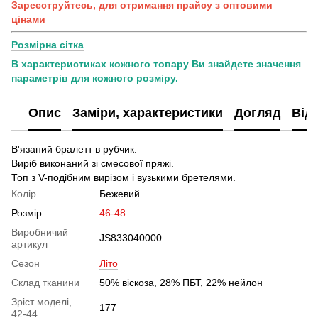
Зареєструйтесь
, для отримання прайсу з оптовими
цінами
Розмірна сітка
В характеристиках кожного товару Ви знайдете значення
параметрів для кожного розміру.
Опис
Заміри, характеристики
Догляд
Від
В'язаний бралетт в рубчик.
Виріб виконаний зі смесової пряжі.
Топ з V-подібним вирізом і вузькими бретелями.
Колір
Бежевий
Розмір
46-48
Виробничий
JS833040000
артикул
Сезон
Літо
Склад тканини
50% віскоза, 28% ПБТ, 22% нейлон
Зріст моделі,
177
42-44