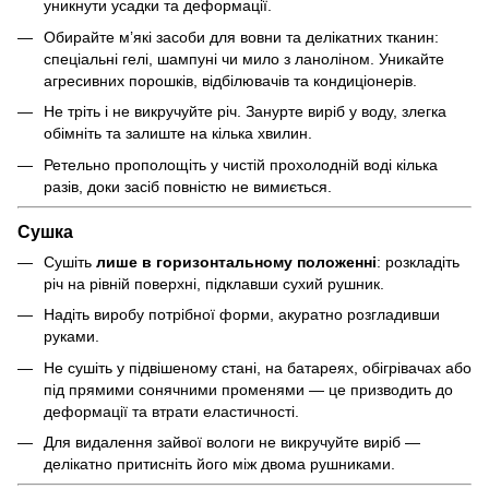
уникнути усадки та деформації.
Обирайте м’які засоби для вовни та делікатних тканин:
спеціальні гелі, шампуні чи мило з ланоліном. Уникайте
агресивних порошків, відбілювачів та кондиціонерів.
Не тріть і не викручуйте річ. Занурте виріб у воду, злегка
обімніть та залиште на кілька хвилин.
Ретельно прополощіть у чистій прохолодній воді кілька
разів, доки засіб повністю не вимиється.
Сушка
Сушіть
лише в горизонтальному положенні
: розкладіть
річ на рівній поверхні, підклавши сухий рушник.
Надіть виробу потрібної форми, акуратно розгладивши
руками.
Не сушіть у підвішеному стані, на батареях, обігрівачах або
під прямими сонячними променями — це призводить до
деформації та втрати еластичності.
Для видалення зайвої вологи не викручуйте виріб —
делікатно притисніть його між двома рушниками.