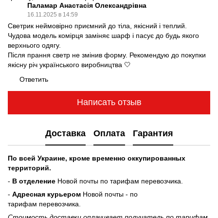
Паламар Анастасія Олександрівна
16.11.2025 в 14:59
Светрик неймовірно приємний до тіла, якісний і теплий.
Чудова модель комірця заміняє шарф і пасує до будь якого
верхнього одягу.
Після прання светр не змінив форму. Рекомендую до покупки
якісну річ українського виробництва 🤍
Ответить
Написать отзыв
Доставка
Оплата
Гарантия
По всей Украине, кроме временно оккупированных
территорий.
-
В отделение
Новой почты по тарифам перевозчика.
-
Адресная курьером
Новой почты - по
тарифам перевозчика.
Стоимость доставки оплачивает получатель по тарифам