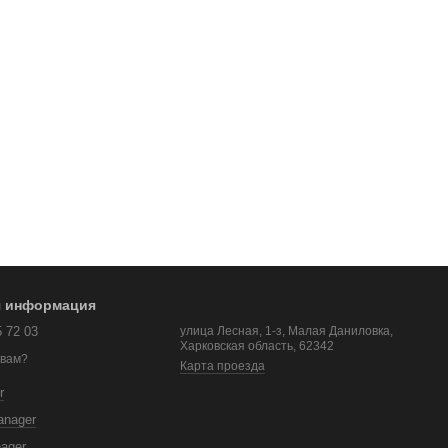
я информация
5 72 03
улица Лесная, 1-з, Малая Даниловка,
Харковская область, 62342
 вам?
Карта проезда
r
anager
nager