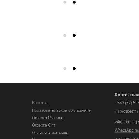
Контактна
Контакты
+380 (67) 52
Пользовательское соглашение
Перезвонить
Оферта Розница
viber manage
Оферта Опт
WhatsApp m
Отзывы о магазине
telegram ma