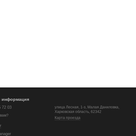
я информация
5 72 03
улица Лесная, 1-з, Малая Даниловка,
Харковская область, 62342
 вам?
Карта проезда
r
anager