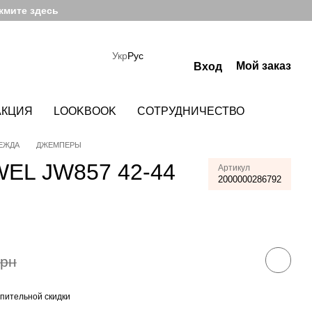
жмите здесь
Укр
Рус
Мой заказ
Вход
АКЦИЯ
LOOKBOOK
СОТРУДНИЧЕСТВО
ЕЖДА
ДЖЕМПЕРЫ
EL JW857 42-44
Артикул
2000000286792
грн
пительной скидки