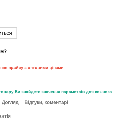
иться
ом?
ання прайсу з оптовими цінами
товару Ви знайдете значення параметрів для кожного
Догляд
Відгуки, коментарі
антія