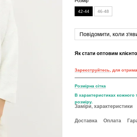
Розмір
42-44
46-48
Повідомити, коли з'яв
Як стати оптовим клієнт
Зареєструйтесь
, для отрим
Розмірна сітка
В характеристиках кожного 
розміру.
Заміри, характеристики
Доставка
Оплата
Гар