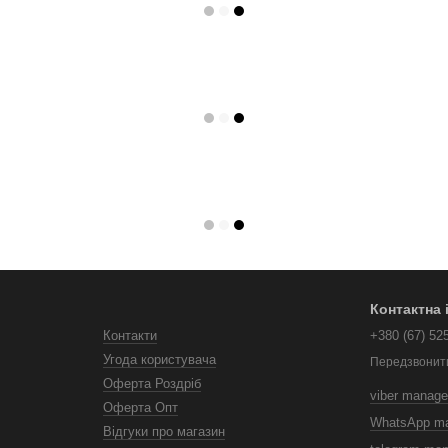
Контактна
Контакти
+380 (67) 52
Угода користувача
Передзвонит
Оферта Роздріб
viber manage
Оферта Опт
WhatsApp m
Відгуки про магазин