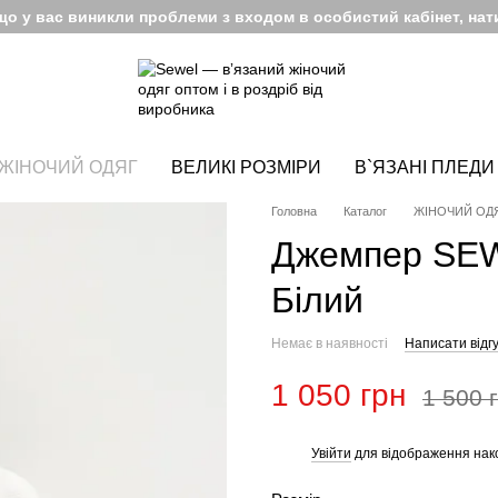
кщо у вас виникли проблеми з входом в особистий кабінет, нати
ЖІНОЧИЙ ОДЯГ
ВЕЛИКІ РОЗМІРИ
В`ЯЗАНІ ПЛЕДИ
Головна
Каталог
ЖІНОЧИЙ ОД
Джемпер SEW
Білий
Немає в наявності
Написати відгу
1 050 грн
1 500 
Увійти
для відображення нак
%