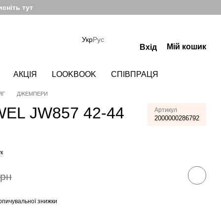
сніть тут
Укр
Рус
Мій кошик
Вхід
АКЦІЯ
LOOKBOOK
СПІВПРАЦЯ
ЯГ
ДЖЕМПЕРИ
EL JW857 42-44
Артикул
2000000286792
к
грн
опичувальної знижки