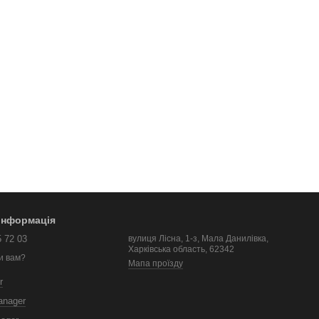
 інформація
5 72 03
вулиця Лісна, 1-з, Мала Данилівка,
Харківська область, 62342
и вам?
Мапа проїзду
r
anager