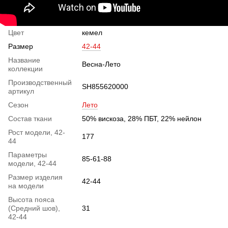
Цвет
кемел
Размер
42-44
Название
Весна-Лето
коллекции
Производственный
SH855620000
артикул
Сезон
Лето
Состав ткани
50% вискоза, 28% ПБТ, 22% нейлон
Рост модели, 42-
177
44
Параметры
85-61-88
модели, 42-44
Размер изделия
42-44
на модели
Высота пояса
(Средний шов),
31
42-44