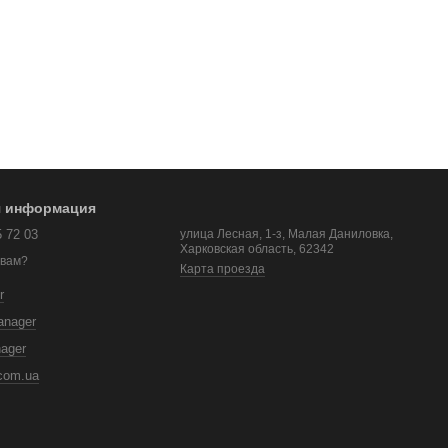
я информация
5 72 03
улица Лесная, 1-з, Малая Даниловка,
Харковская область, 62342
 вам?
Карта проезда
r
anager
nager
com.ua