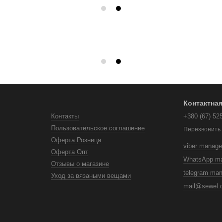
Контактна
Контакты
+380 (67) 52
Пользовательское соглашение
Перезвонить
Оферта Розница
viber manage
Оферта Опт
WhatsApp m
Отзывы о магазине
telegram ma
Уход за вязаными вещами
mail@sewel.