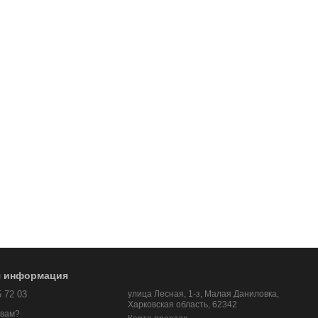
я информация
5 72 03
улица Лесная, 1-з, Малая Даниловка,
Харковская область, 62342
 вам?