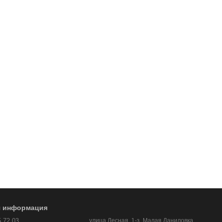
я информация
5 72 03
улица Лесная, 1-з, Малая Даниловка,